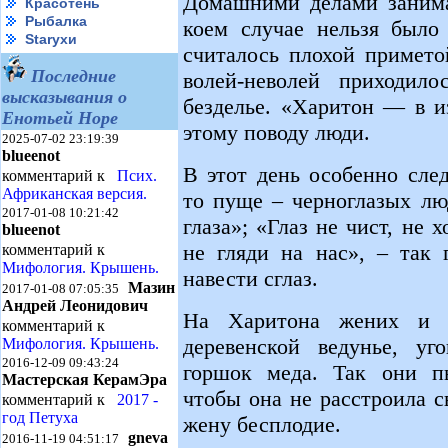
Домашними делами занимат
Красотень
Рыбалка
коем случае нельзя было
Starухи
считалось плохой примето
Последние
волей-неволей приходил
высказывания о
безделье. «Харитон — в и
Енотьей Норе
этому поводу люди.
2025-07-02 23:19:39
blueenot
В этот день особенно след
комментарий к
Псих.
Африканская версия.
то пуще – черноглазых лю
2017-01-08 10:21:42
глаза»; «Глаз не чист, не 
blueenot
не гляди на нас», – так 
комментарий к
Мифология. Крышень.
навести сглаз.
Мазин
2017-01-08 07:05:35
Андрей Леонидович
На Харитона жених и н
комментарий к
деревенской ведунье, у
Мифология. Крышень.
2016-12-09 09:43:24
горшок меда. Так они пы
Мастерская КерамЭра
чтобы она не расстроила с
комментарий к
2017 -
год Петуха
жену бесплодие.
gneva
2016-11-19 04:51:17