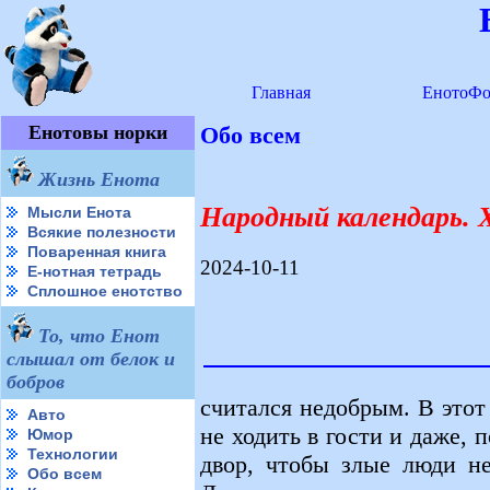
Главная
ЕнотоФо
Енотовы норки
Обо всем
Жизнь Енота
Народный календарь. 
Мысли Енота
Всякие полезности
Поваренная книга
2024-10-11
Е-нотная тетрадь
Сплошное енотство
То, что Енот
слышал от белок и
бобров
считался недобрым. В этот
Авто
не ходить в гости и даже, 
Юмор
Технологии
двор, чтобы злые люди не
Обо всем