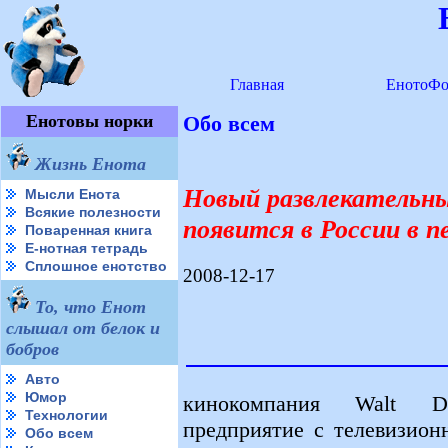
Главная
ЕнотоФо
Енотовы норки
Обо всем
Жизнь Енота
Новый развлекательны
Мысли Енота
Всякие полезности
появится в России в п
Поваренная книга
Е-нотная тетрадь
Сплошное енотство
2008-12-17
То, что Енот
слышал от белок и
бобров
Авто
Юмор
кинокомпания Walt Di
Технологии
предприятие с телевизион
Обо всем