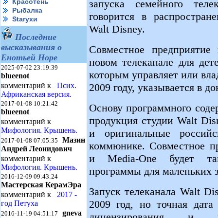
запуска семейного тел
Красотень
Рыбалка
говорится в распростран
Starухи
Walt Disney.
Последние
высказывания о
Совместное предприятие 
Енотьей Норе
новом телеканале для дет
2025-07-02 23:19:39
которым управляет или вла
blueenot
2009 году, указывается в д
комментарий к
Псих.
Африканская версия.
2017-01-08 10:21:42
Основу программного соде
blueenot
продукция студии Walt Dis
комментарий к
Мифология. Крышень.
и оригинальные российс
Мазин
2017-01-08 07:05:35
коммюнике. Совместное пр
Андрей Леонидович
и Media-One будет так
комментарий к
Мифология. Крышень.
программы для маленьких з
2016-12-09 09:43:24
Мастерская КерамЭра
Запуск телеканала Walt Di
комментарий к
2017 -
2009 год, но точная дата
год Петуха
gneva
2016-11-19 04:51:17
лицензирования и п