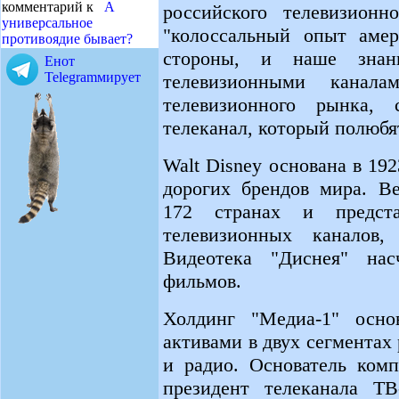
комментарий к
А
российского телевизионн
универсальное
"колоссальный опыт амер
противоядие бывает?
стороны, и наше зна
Енот
Telegramмирует
телевизионными канала
телевизионного рынка, 
телеканал, который полюбя
Walt Disney основана в 192
дорогих брендов мира. Ве
172 странах и предст
телевизионных каналов
Видеотека "Диснея" нас
фильмов.
Холдинг "Медиа-1" осно
активами в двух сегмента
и радио. Основатель ком
президент телеканала ТВ