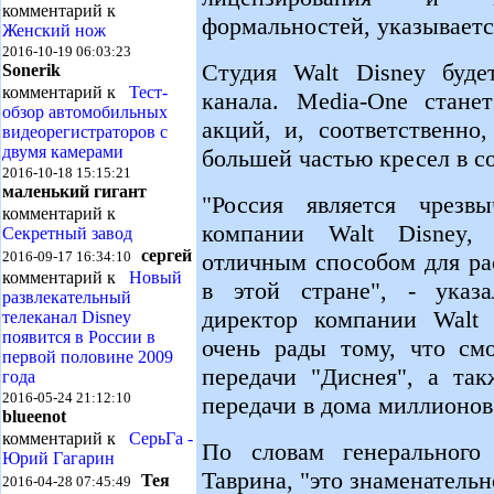
комментарий к
формальностей, указываетс
Женский нож
2016-10-19 06:03:23
Студия Walt Disney буде
Sonerik
комментарий к
Тест-
канала. Media-One стане
обзор автомобильных
акций, и, соответственно
видеорегистраторов с
двумя камерами
большей частью кресел в со
2016-10-18 15:15:21
маленький гигант
"Россия является чрез
комментарий к
компании Walt Disney,
Секретный завод
сергей
отличным способом для ра
2016-09-17 16:34:10
комментарий к
Новый
в этой стране", - указ
развлекательный
директор компании Walt
телеканал Disney
появится в России в
очень рады тому, что см
первой половине 2009
передачи "Диснея", а та
года
2016-05-24 21:12:10
передачи в дома миллионов 
blueenot
комментарий к
СерьГа -
По словам генерального
Юрий Гагарин
Таврина, "это знаменатель
Тея
2016-04-28 07:45:49