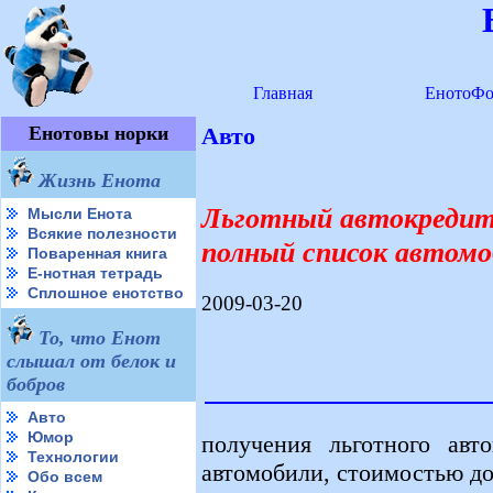
Главная
ЕнотоФо
Енотовы норки
Авто
Жизнь Енота
Льготный автокредит 
Мысли Енота
Всякие полезности
полный список автомо
Поваренная книга
Е-нотная тетрадь
Сплошное енотство
2009-03-20
То, что Енот
слышал от белок и
бобров
Авто
Юмор
получения льготного авто
Технологии
автомобили, стоимостью до
Обо всем