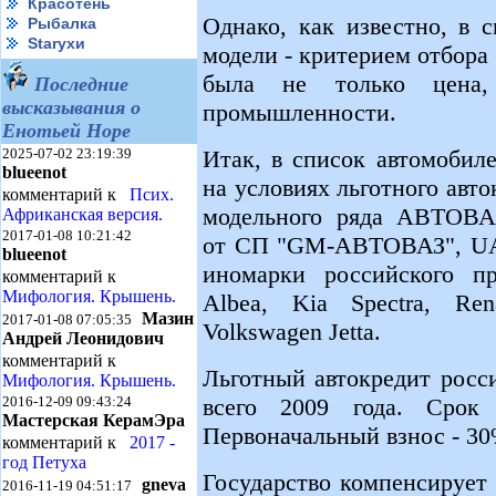
Красотень
Однако, как известно, в 
Рыбалка
Starухи
модели - критерием отбора 
была не только цена,
Последние
высказывания о
промышленности.
Енотьей Норе
Итак, в список автомобил
2025-07-02 23:19:39
blueenot
на условиях льготного авт
комментарий к
Псих.
модельного ряда АВТОВАЗа
Африканская версия.
2017-01-08 10:21:42
от СП "GM-АВТОВАЗ", UAZ 
blueenot
иномарки российского про
комментарий к
Мифология. Крышень.
Albea, Kia Spectra, Re
Мазин
2017-01-08 07:05:35
Volkswagen Jetta.
Андрей Леонидович
комментарий к
Льготный автокредит росс
Мифология. Крышень.
всего 2009 года. Срок
2016-12-09 09:43:24
Мастерская КерамЭра
Первоначальный взнос - 30
комментарий к
2017 -
год Петуха
Государство компенсирует
gneva
2016-11-19 04:51:17