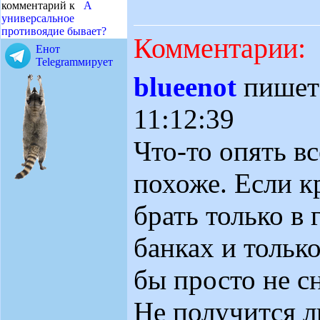
комментарий к
А
универсальное
противоядие бывает?
Комментарии:
Енот
Telegramмирует
blueenot
пише
11:12:39
Что-то опять вс
похоже. Если 
брать только в
банках и только
бы просто не с
Не получится л