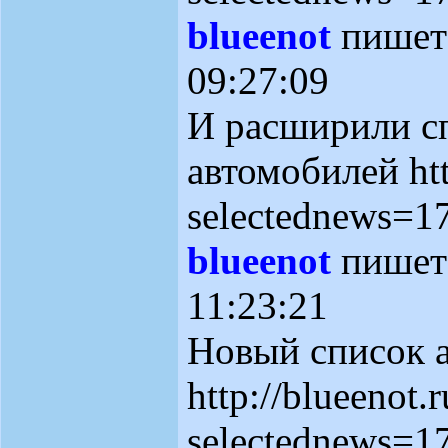
blueenot
пише
09:27:09
И расширили с
автомобилей htt
selectednews=1
blueenot
пише
11:23:21
Новый список 
http://blueenot.r
selectednews=1