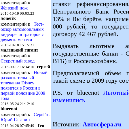
ставки рефинансировани
комментарий к
Женский нож
Центрального Банк Росси
2016-10-19 06:03:23
13% и Вы берёте, наприме
Sonerik
комментарий к
Тест-
000 рублей, то государс
обзор автомобильных
договору 42 467 рублей.
видеорегистраторов с
двумя камерами
Выдавать льготные а
2016-10-18 15:15:21
маленький гигант
государственные банки - 
комментарий к
ВТБ) и Россельхозбанк.
Секретный завод
сергей
2016-09-17 16:34:10
Предполагаемый объем п
комментарий к
Новый
развлекательный
такой схеме в 2009 году со
телеканал Disney
появится в России в
P.S. от blueenot
Льготны
первой половине 2009
года
изменились
2016-05-24 21:12:10
blueenot
комментарий к
СерьГа -
Юрий Гагарин
Источник:
Автосфера.ru
Тея
2016-04-28 07:45:49