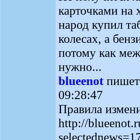
карточками на 
народ купил та
колесах, а бенз
потому как меж
нужно...
blueenot
пише
09:28:47
Правила измен
http://blueenot.r
selectednews=1