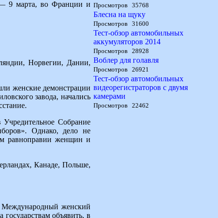
— 9 марта, во Франции и
Просмотров 35768
Блесна на щуку
Просмотров 31600
Тест-обзор автомобильных
аккумуляторов 2014
Просмотров 28928
Воблер для голавля
ляндии, Норвегии, Дании,
Просмотров 26921
Тест-обзор автомобильных
видеорегистраторов с двумя
ошли женские демонстрации
камерами
ловского завода, начались
сстание.
Просмотров 22462
в Учредительное Собрание
боров». Однако, дело не
ном равноправии женщин и
рландах, Канаде, Польше,
ь Международный женский
 государствам объявить, в