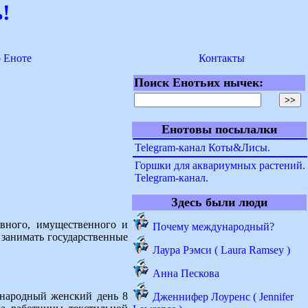
!
о Еноте
Контакты
Поиск Енотьих нычек:
Енотовы посылалки
Telegram-канал Коты&Лисы.
Горшки для аквариумных растений.
Telegram-канал.
Здесь были люди
вного, имущественного и
Почему международный?
 занимать государственные
Лаура Рэмси ( Laura Ramsey )
Анна Пескова
ународный женский день 8
Дженнифер Лоуренс ( Jennifer