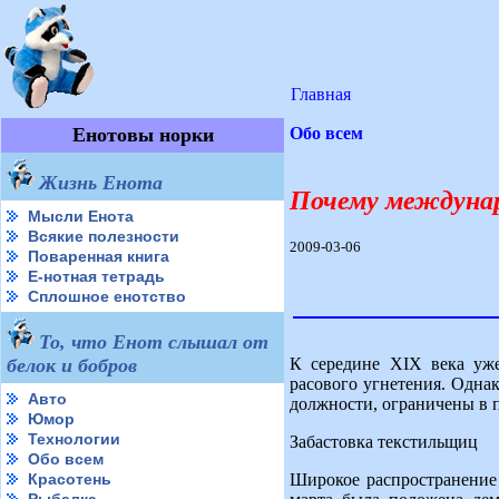
Главная
Енотовы норки
Обо всем
Жизнь Енота
Почему междуна
Мысли Енота
Всякие полезности
2009-03-06
Поваренная книга
Е-нотная тетрадь
Сплошное енотство
То, что Енот слышал от
К середине XIX века уже
белок и бобров
расового угнетения. Одна
Авто
должности, ограничены в п
Юмор
Технологии
Забастовка текстильщиц
Обо всем
Широкое распространение
Красотень