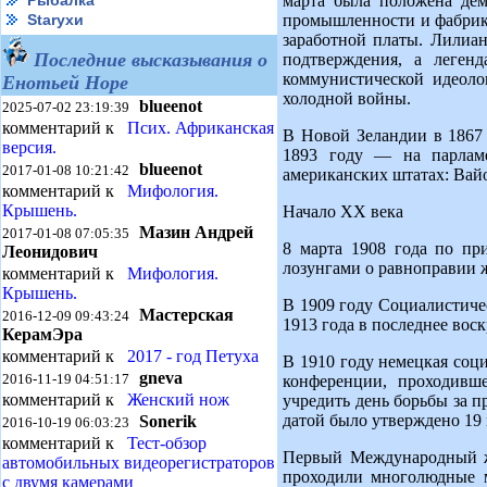
марта была положена дем
Рыбалка
промышленности и фабрик 
Starухи
заработной платы. Лилиан
Последние высказывания о
подтверждения, а леген
коммунистической идеол
Енотьей Норе
холодной войны.
blueenot
2025-07-02 23:19:39
комментарий к
Псих. Африканская
В Новой Зеландии в 1867
версия.
1893 году — на парлам
blueenot
2017-01-08 10:21:42
американских штатах: Вай
комментарий к
Мифология.
Крышень.
Начало XX века
Мазин Андрей
2017-01-08 07:05:35
8 марта 1908 года по пр
Леонидович
лозунгами о равноправии 
комментарий к
Мифология.
Крышень.
В 1909 году Социалистиче
Мастерская
2016-12-09 09:43:24
1913 года в последнее воск
КерамЭра
комментарий к
2017 - год Петуха
В 1910 году немецкая соц
gneva
2016-11-19 04:51:17
конференции, проходивше
комментарий к
Женский нож
учредить день борьбы за 
датой было утверждено 19 
Sonerik
2016-10-19 06:03:23
комментарий к
Тест-обзор
Первый Международный же
автомобильных видеорегистраторов
проходили многолюдные м
с двумя камерами