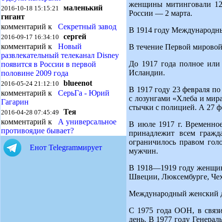
женщины митинговали 12 
маленький
2016-10-18 15:15:21
России — 2 марта.
гигант
комментарий к
Секретный завод
В 1914 году Международны
сергей
2016-09-17 16:34:10
комментарий к
Новый
В течение Первой мировой
развлекательный телеканал Disney
До 1917 года полное или
появится в России в первой
Исландии.
половине 2009 года
blueenot
2016-05-24 21:12:10
В 1917 году 23 февраля п
комментарий к
СерьГа - Юрий
с лозунгами «Хлеба и мира
Гагарин
стычки с полицией. А 27 ф
Тея
2016-04-28 07:45:49
комментарий к
А универсальное
В июле 1917 г. Временное
противоядие бывает?
принадлежит всем гражд
ограничилось правом гол
Енот Telegramмирует
мужчин.
В 1918—1919 году женщины
Швеции, Люксембурге, Чех
Международный женский 
С 1975 года ООН, в связ
день. В 1977 году Генера