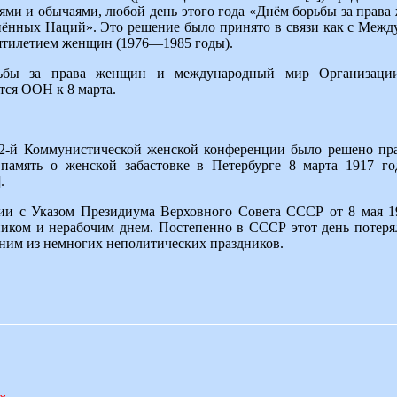
иями и обычаями, любой день этого года «Днём борьбы за пра
ённых Наций». Это решение было принято в связи как с Меж
ятилетием женщин (1976—1985 годы).
ьбы за права женщин и международный мир Организаци
ся ООН к 8 марта.
2-й Коммунистической женской конференции было решено пр
память о женской забастовке в Петербурге 8 марта 1917 г
.
твии с Указом Президиума Верховного Совета СССР от 8 мая 
иком и нерабочим днем. Постепенно в СССР этот день потеря
дним из немногих неполитических праздников.