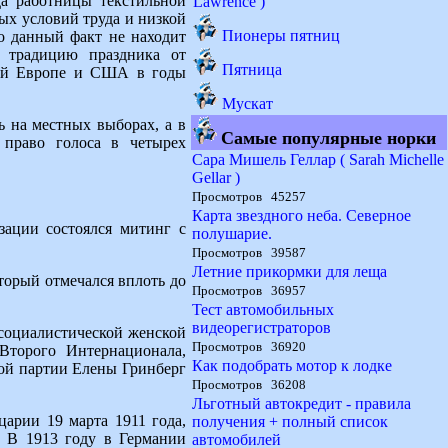
да работницы текстильной
Lawrence )
х условий труда и низкой
Пионеры пятниц
то данный факт не находит
ь традицию праздника от
Пятница
ной Европе и США в годы
Мускат
 на местных выборах, а в
Самые популярные норки
право голоса в четырех
Сара Мишель Геллар ( Sarah Michelle
Gellar )
Просмотров 45257
Карта звездного неба. Северное
зации состоялся митинг с
полушарие.
Просмотров 39587
Летние прикормки для леща
торый отмечался вплоть до
Просмотров 36957
Тест автомобильных
видеорегистраторов
социалистической женской
Просмотров 36920
Второго Интернационала,
Как подобрать мотор к лодке
ой партии Елены Гринберг
Просмотров 36208
Льготный автокредит - правила
арии 19 марта 1911 года,
получения + полный список
. В 1913 году в Германии
автомобилей