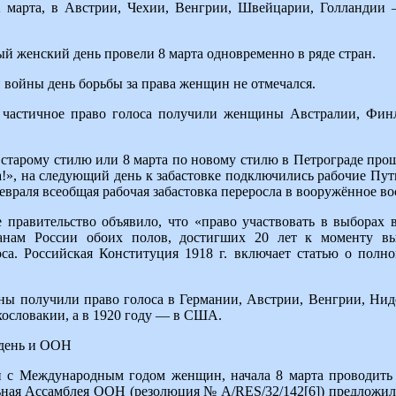
марта, в Австрии, Чехии, Венгрии, Швейцарии, Голландии 
й женский день провели 8 марта одновременно в ряде стран.
 войны день борьбы за права женщин не отмечался.
 частичное право голоса получили женщины Австралии, Фин
о старому стилю или 8 марта по новому стилю в Петрограде пр
!», на следующий день к забастовке подключились рабочие Пути
евраля всеобщая рабочая забастовка переросла в вооружённое во
 правительство объявило, что «право участвовать в выборах 
анам России обоих полов, достигших 20 лет к моменту вы
оса. Российская Конституция 1918 г. включает статью о пол
 получили право голоса в Германии, Австрии, Венгрии, Ниде
ословакии, а в 1920 году — в США.
день и ООН
и с Международным годом женщин, начала 8 марта проводит
льная Ассамблея ООН (резолюция № A/RES/32/142[6]) предложила