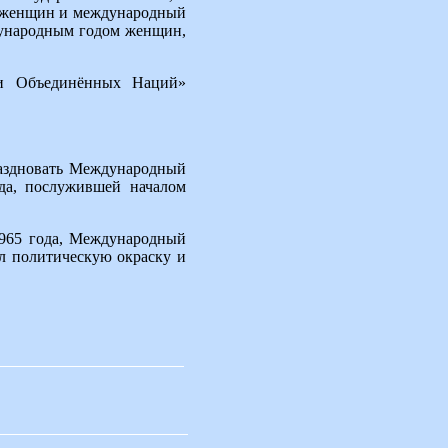
ва женщин и международный
дународным годом женщин,
и Объединённых Наций»
аздновать Международный
ода, послужившей началом
1965 года, Международный
л политическую окраску и