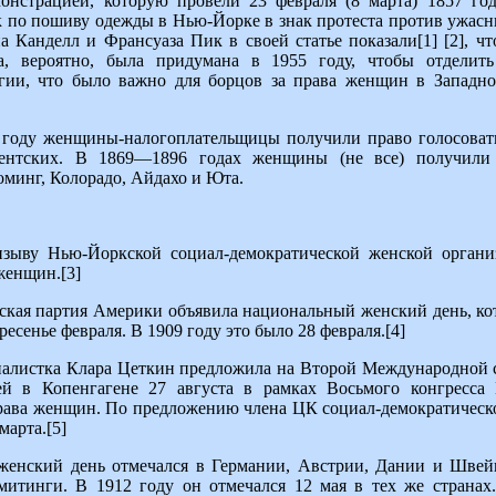
онстрацией, которую провели 23 февраля (8 марта) 1857 го
по пошиву одежды в Нью-Йорке в знак протеста против ужасны
а Канделл и Франсуаза Пик в своей статье показали[1] [2], ч
да, вероятно, была придумана в 1955 году, чтобы отделит
огии, что было важно для борцов за права женщин в Запад
 году женщины-налогоплательщицы получили право голосовать
ентских. В 1869—1896 годах женщины (не все) получили 
оминг, Колорадо, Айдахо и Юта.
изыву Нью-Йоркской социал-демократической женской органи
женщин.[3]
ская партия Америки объявила национальный женский день, ко
ресенье февраля. В 1909 году это было 28 февраля.[4]
иалистка Клара Цеткин предложила на Второй Международной 
й в Копенгагене 27 августа в рамках Восьмого конгресса 
права женщин. По предложению члена ЦК социал-демократическ
марта.[5]
нский день отмечался в Германии, Австрии, Дании и Швейц
итинги. В 1912 году он отмечался 12 мая в тех же странах