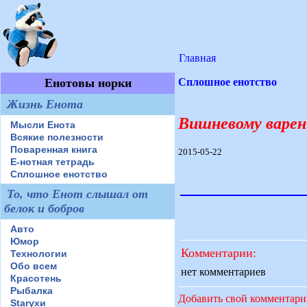
Главная
Енотовы норки
Сплошное енотство
Жизнь Енота
Вишневому варе
Мысли Енота
Всякие полезности
Поваренная книга
2015-05-22
Е-нотная тетрадь
Сплошное енотство
То, что Енот слышал от
белок и бобров
Авто
Юмор
Комментарии:
Технологии
Обо всем
нет комментариев
Красотень
Рыбалка
Добавить свой комментар
Starухи