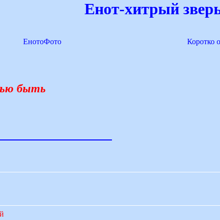
Енот-хитрый зверь
ЕнотоФото
Коротко 
нью быть
ий