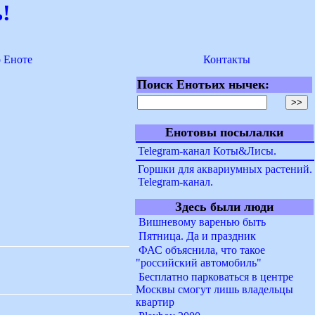
!
о Еноте
Контакты
Поиск Енотьих нычек:
Енотовы посылалки
Telegram-канал Коты&Лисы.
Горшки для аквариумных растений.
Telegram-канал.
Здесь были люди
Вишневому варенью быть
Пятница. Да и праздник
ФАС объяснила, что такое
"российский автомобиль"
Бесплатно парковаться в центре
Москвы смогут лишь владельцы
квартир