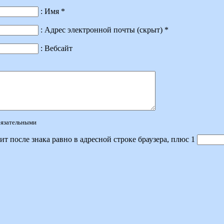
: Имя *
: Адрес электронной почты (скрыт) *
: Вебсайт
обязательными
ит после знака равно в адресной строке браузера, плюс 1