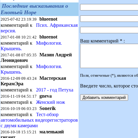
Последние высказывания о
Енотьей Норе
blueenot
2025-07-02 23:19:39
комментарий к
Псих. Африканская
версия.
blueenot
2017-01-08 10:21:42
Ваш комментарий * :
комментарий к
Мифология.
Крышень.
Мазин Андрей
2017-01-08 07:05:35
Леонидович
комментарий к
Мифология.
Крышень.
Поля, отмеченые (*), являются 
Мастерская
2016-12-09 09:43:24
КерамЭра
Введите число, которое сто
комментарий к
2017 - год Петуха
gneva
2016-11-19 04:51:17
комментарий к
Женский нож
Sonerik
2016-10-19 06:03:23
комментарий к
Тест-обзор
автомобильных видеорегистраторов
с двумя камерами
маленький
2016-10-18 15:15:21
гигант