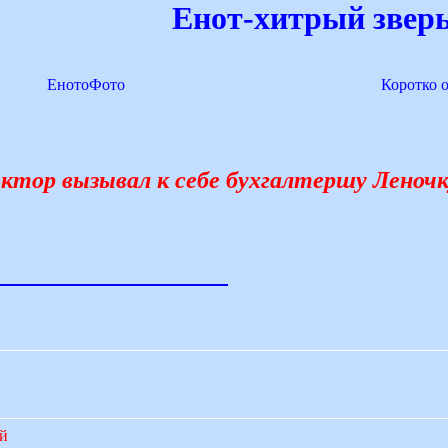
Енот-хитрый зверь
ЕнотоФото
Коротко 
ектор вызывал к себе бухгалтершу Леноч
ий