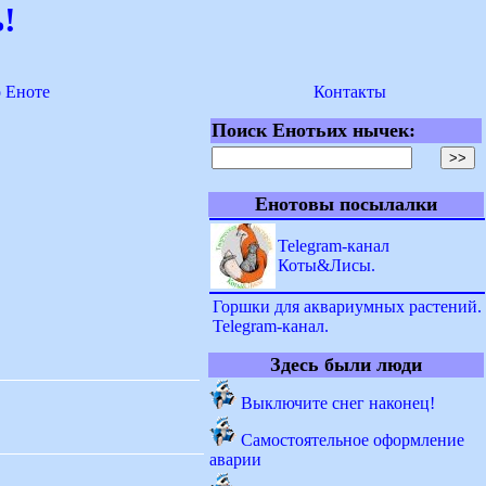
!
о Еноте
Контакты
Поиск Енотьих нычек:
Енотовы посылалки
Telegram-канал
Коты&Лисы.
Горшки для аквариумных растений.
Telegram-канал.
Здесь были люди
Выключите снег наконец!
Самостоятельное оформление
аварии