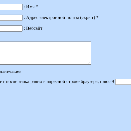
: Имя *
: Адрес электронной почты (скрыт) *
: Вебсайт
обязательными
ит после знака равно в адресной строке браузера, плюс 9