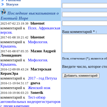
Рыбалка
Starухи
Последние высказывания о
Енотьей Норе
blueenot
2025-07-02 23:19:39
комментарий к
Псих. Африканская
Ваш комментарий * :
версия.
blueenot
2017-01-08 10:21:42
комментарий к
Мифология.
Крышень.
Мазин Андрей
2017-01-08 07:05:35
Леонидович
Поля, отмеченые (*), являются 
комментарий к
Мифология.
Крышень.
Введите число, которое сто
Мастерская
2016-12-09 09:43:24
КерамЭра
комментарий к
2017 - год Петуха
gneva
2016-11-19 04:51:17
комментарий к
Женский нож
Sonerik
2016-10-19 06:03:23
комментарий к
Тест-обзор
автомобильных видеорегистраторов
с двумя камерами