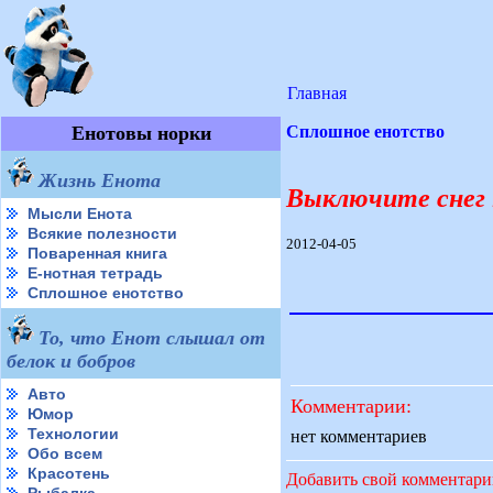
Главная
Енотовы норки
Сплошное енотство
Жизнь Енота
Выключите снег 
Мысли Енота
Всякие полезности
2012-04-05
Поваренная книга
Е-нотная тетрадь
Сплошное енотство
То, что Енот слышал от
белок и бобров
Авто
Комментарии:
Юмор
Технологии
нет комментариев
Обо всем
Красотень
Добавить свой комментар