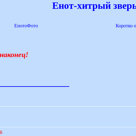
Енот-хитрый зверь
ЕнотоФото
Коротко 
наконец!
ий