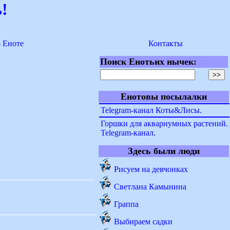
!
о Еноте
Контакты
Поиск Енотьих нычек:
Енотовы посылалки
Telegram-канал Коты&Лисы.
Горшки для аквариумных растений.
Telegram-канал.
Здесь были люди
Рисуем на девчонках
Светлана Камынина
Граппа
Выбираем садки