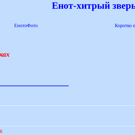
Енот-хитрый зверь
ЕнотоФото
Коротко 
ках
ий