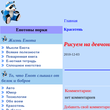
Главная
Енотовы норки
Красотень
Жизнь Енота
Рисуем на девчон
Мысли Енота
Всякие полезности
2010-12-03
Поваренная книга
Е-нотная тетрадь
Сплошное енотство
То, что Енот слышал от
белок и бобров
Авто
Комментарии:
Юмор
Технологии
нет комментариев
Обо всем
Красотень
Добавить свой комментар