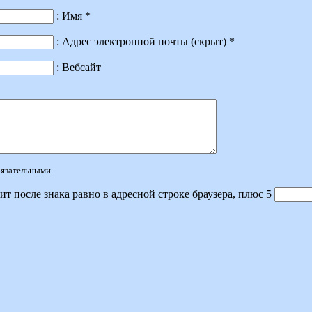
: Имя *
: Адрес электронной почты (скрыт) *
: Вебсайт
обязательными
ит после знака равно в адресной строке браузера, плюс 5