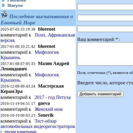
Рыбалка
Starухи
Последние высказывания о
Енотьей Норе
blueenot
2025-07-02 23:19:39
комментарий к
Псих. Африканская
Ваш комментарий * :
версия.
blueenot
2017-01-08 10:21:42
комментарий к
Мифология.
Крышень.
Мазин Андрей
2017-01-08 07:05:35
Леонидович
Поля, отмеченые (*), являются 
комментарий к
Мифология.
Крышень.
Введите число, которое сто
Мастерская
2016-12-09 09:43:24
КерамЭра
комментарий к
2017 - год Петуха
gneva
2016-11-19 04:51:17
комментарий к
Женский нож
Sonerik
2016-10-19 06:03:23
комментарий к
Тест-обзор
автомобильных видеорегистраторов
с двумя камерами