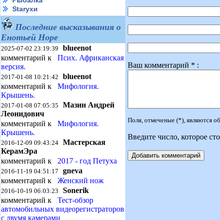
Рыбалка
Starухи
Последние высказывания о
Енотьей Норе
blueenot
2025-07-02 23:19:39
комментарий к
Псих. Африканская
Ваш комментарий * :
версия.
blueenot
2017-01-08 10:21:42
комментарий к
Мифология.
Крышень.
Мазин Андрей
2017-01-08 07:05:35
Леонидович
Поля, отмеченые (*), являются 
комментарий к
Мифология.
Крышень.
Введите число, которое сто
Мастерская
2016-12-09 09:43:24
КерамЭра
комментарий к
2017 - год Петуха
gneva
2016-11-19 04:51:17
комментарий к
Женский нож
Sonerik
2016-10-19 06:03:23
комментарий к
Тест-обзор
автомобильных видеорегистраторов
с двумя камерами