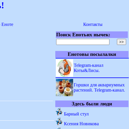
!
о Еноте
Контакты
Поиск Енотьих нычек:
Енотовы посылалки
Telegram-канал
Коты&Лисы.
Горшки для аквариумных
растений. Telegram-канал.
Здесь были люди
Барный стул
Ксения Новикова