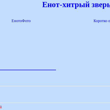
Енот-хитрый зверь
ЕнотоФото
Коротко 
ий