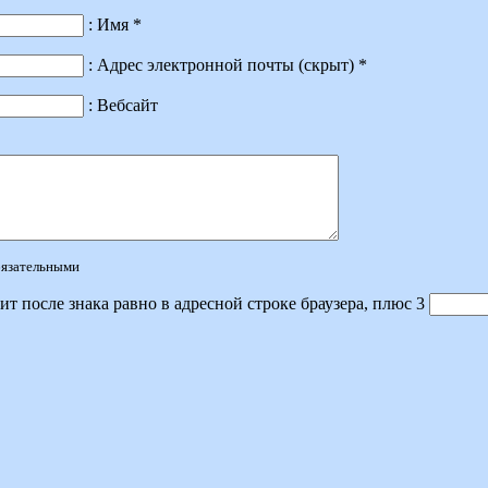
: Имя *
: Адрес электронной почты (скрыт) *
: Вебсайт
обязательными
ит после знака равно в адресной строке браузера, плюс 3