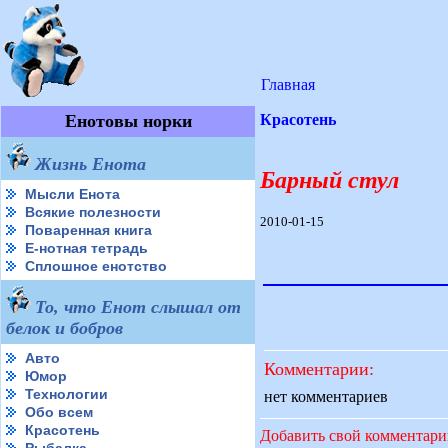
Главная
Енотовы норки
Красотень
Жизнь Енота
Барный стул
Мысли Енота
Всякие полезности
2010-01-15
Поваренная книга
Е-нотная тетрадь
Сплошное енотство
То, что Енот слышал от
белок и бобров
Авто
Комментарии:
Юмор
Технологии
нет комментариев
Обо всем
Красотень
Добавить свой комментар