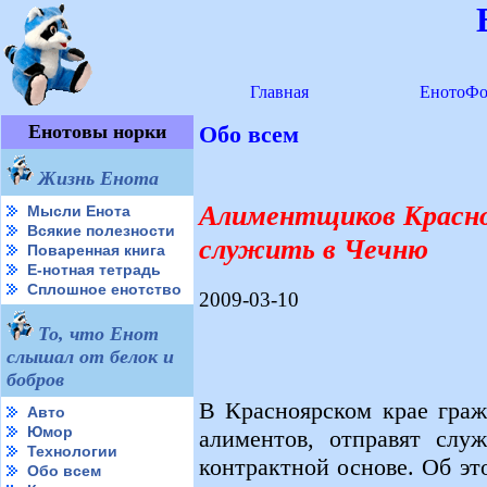
Главная
ЕнотоФо
Енотовы норки
Обо всем
Жизнь Енота
Алиментщиков Красно
Мысли Енота
Всякие полезности
служить в Чечню
Поваренная книга
Е-нотная тетрадь
Сплошное енотство
2009-03-10
То, что Енот
слышал от белок и
бобров
В Красноярском крае граж
Авто
Юмор
алиментов, отправят слу
Технологии
контрактной основе. Об эт
Обо всем