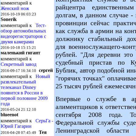
комментарий к
райцентра единственным
Женский нож
долгам, в данном случае -
2016-10-19 06:03:23
Sonerik
провинции сейчас практич
комментарий к
Тест-
как служба в армии на кон
обзор автомобильных
видеорегистраторов с
должнику стабильный дох
двумя камерами
для военнослужащего-конт
2016-10-18 15:15:21
маленький гигант
рублей. "Для деревни это
комментарий к
судебный пристав по К
Секретный завод
Бублик, автор подобной и
сергей
2016-09-17 16:34:10
комментарий к
Новый
"горячих точках" оплачива
развлекательный
25 тысяч рублей ежемесячн
телеканал Disney
появится в России в
Впервые о службе в ар
первой половине 2009
года
алиментщиков к ответствен
2016-05-24 21:12:10
сентября 2008 года. То
blueenot
комментарий к
СерьГа -
Федеральной службы суд
Юрий Гагарин
Ленинградской области
Тея
2016-04-28 07:45:49