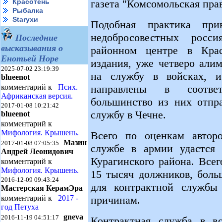
газета "Комсомольская прав
Красотень
Рыбалка
Starухи
Подобная практика прив
недобросовестных росси
Последние
высказывания о
районном центре в Кра
Енотьей Норе
издания, уже четверо али
2025-07-02 23:19:39
на службу в войсках, 
blueenot
направлены в соотве
комментарий к
Псих.
Африканская версия.
большинство из них отпра
2017-01-08 10:21:42
службу в Чечне.
blueenot
комментарий к
Мифология. Крышень.
Всего по оценкам автор
Мазин
2017-01-08 07:05:35
службе в армии удастся 
Андрей Леонидович
Курагинского района. Все
комментарий к
Мифология. Крышень.
15 тысяч должников, боль
2016-12-09 09:43:24
для контрактной служб
Мастерская КерамЭра
причинам.
комментарий к
2017 -
год Петуха
gneva
2016-11-19 04:51:17
Контрактная служба в во