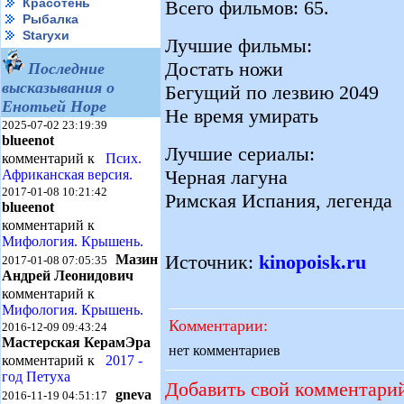
Красотень
Всего фильмов: 65.
Рыбалка
Starухи
Лучшие фильмы:
Достать ножи
Последние
высказывания о
Бегущий по лезвию 2049
Енотьей Норе
Не время умирать
2025-07-02 23:19:39
blueenot
Лучшие сериалы:
комментарий к
Псих.
Черная лагуна
Африканская версия.
2017-01-08 10:21:42
Римская Испания, легенда
blueenot
комментарий к
Мифология. Крышень.
Источник:
kinopoisk.ru
Мазин
2017-01-08 07:05:35
Андрей Леонидович
комментарий к
Мифология. Крышень.
Комментарии:
2016-12-09 09:43:24
Мастерская КерамЭра
нет комментариев
комментарий к
2017 -
год Петуха
Добавить свой комментари
gneva
2016-11-19 04:51:17