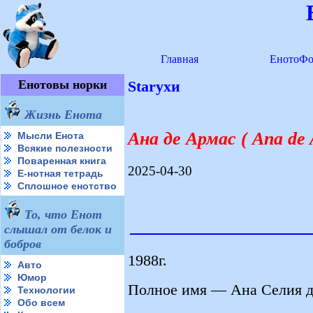
Главная
ЕнотоФо
Енотовы норки
Starухи
Жизнь Енота
Ана де Армас ( Ana de 
Мысли Енота
Всякие полезности
Поваренная книга
2025-04-30
Е-нотная тетрадь
Сплошное енотство
То, что Енот
слышал от белок и
бобров
1988г.
Авто
Юмор
Полное имя — Ана Селия д
Технологии
Обо всем