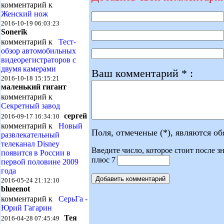
комментарий к
Женский нож
2016-10-19 06:03:23
Sonerik
комментарий к
Тест-
обзор автомобильных
видеорегистраторов с
двумя камерами
Ваш комментарий * :
2016-10-18 15:15:21
маленький гигант
комментарий к
Секретный завод
сергей
2016-09-17 16:34:10
комментарий к
Новый
Поля, отмеченые (*), являются о
развлекательный
телеканал Disney
Введите число, которое стоит после зн
появится в России в
плюс 7
первой половине 2009
года
2016-05-24 21:12:10
blueenot
комментарий к
СерьГа -
Юрий Гагарин
Тея
2016-04-28 07:45:49