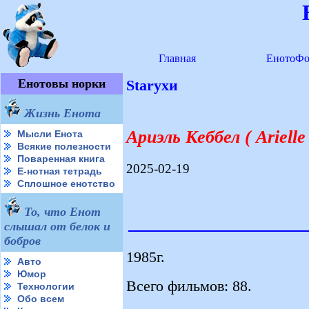
Главная
ЕнотоФо
Енотовы норки
Starухи
Жизнь Енота
Ариэль Кеббел ( Arielle
Мысли Енота
Всякие полезности
Поваренная книга
2025-02-19
Е-нотная тетрадь
Сплошное енотство
То, что Енот
слышал от белок и
бобров
1985г.
Авто
Юмор
Всего фильмов: 88.
Технологии
Обо всем