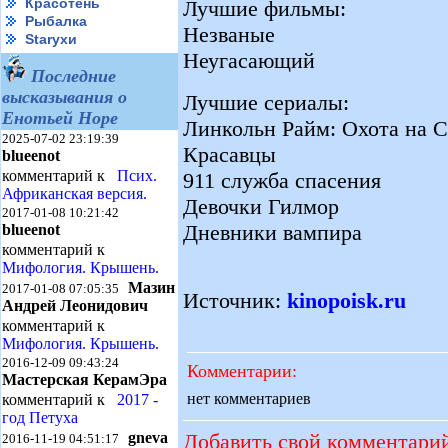
Красотень
Лучшие фильмы:
Рыбалка
Незваные
Starухи
Неугасающий
Последние
высказывания о
Лучшие сериалы:
Енотьей Норе
Линкольн Райм: Охота на С
2025-07-02 23:19:39
Красавцы
blueenot
комментарий к
Псих.
911 служба спасения
Африканская версия.
Девочки Гилмор
2017-01-08 10:21:42
Дневники вампира
blueenot
комментарий к
Мифология. Крышень.
Мазин
2017-01-08 07:05:35
Источник:
kinopoisk.ru
Андрей Леонидович
комментарий к
Мифология. Крышень.
2016-12-09 09:43:24
Комментарии:
Мастерская КерамЭра
нет комментариев
комментарий к
2017 -
год Петуха
Добавить свой комментари
gneva
2016-11-19 04:51:17