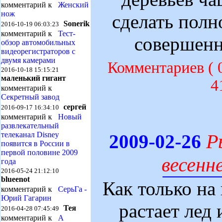
комментарий к
Женский
нож
сделать полн
Sonerik
2016-10-19 06:03:23
комментарий к
Тест-
совершенн
обзор автомобильных
видеорегистраторов с
двумя камерами
Комментариев (
2016-10-18 15:15:21
маленький гигант
4
комментарий к
Секретный завод
сергей
2016-09-17 16:34:10
комментарий к
Новый
развлекательный
телеканал Disney
Р
2009-02-26
появится в России в
первой половине 2009
весенн
года
2016-05-24 21:12:10
blueenot
Как только на
комментарий к
СерьГа -
Юрий Гагарин
растает лед 
Тея
2016-04-28 07:45:49
комментарий к
А