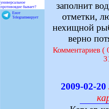
универсальное
заполнит во
противоядие бывает?
Енот
отметки, л
Telegramмирует
нехищной рыб
верно пот
Комментариев (
3
2009-02-20
ка