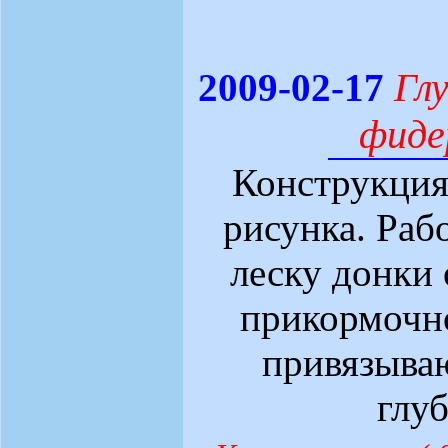
Глу
2009-02-17
фиде
Конструкция
рисунка. Раб
леску донки
прикормочн
привязываю
глу