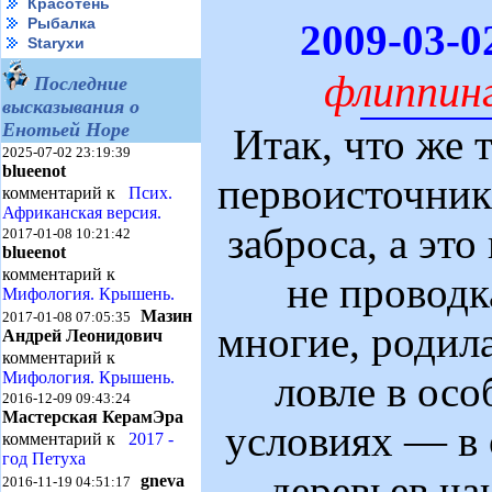
Красотень
Рыбалка
2009-03-
Starухи
флиппинг
Последние
высказывания о
Енотьей Норе
Итак, что же 
2025-07-02 23:19:39
blueenot
первоисточник
комментарий к
Псих.
Африканская версия.
заброса, а это
2017-01-08 10:21:42
blueenot
комментарий к
не проводк
Мифология. Крышень.
Мазин
2017-01-08 07:05:35
многие, родил
Андрей Леонидович
комментарий к
Мифология. Крышень.
ловле в ос
2016-12-09 09:43:24
Мастерская КерамЭра
условиях — в 
комментарий к
2017 -
год Петуха
деревьев ча
gneva
2016-11-19 04:51:17