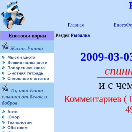
Главная
ЕнотоФо
Енотовы норки
Раздел
Рыбалка
Жизнь Енота
2009-03-
Мысли Енота
Всякие полезности
спин
Поваренная книга
Е-нотная тетрадь
Сплошное енотство
и с че
То, что Енот
слышал от белок и
Комментариев (
бобров
4
Авто
Юмор
Технологии
Обо всем