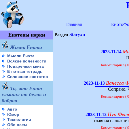
Главная
ЕнотоФо
Енотовы норки
Раздел
Starухи
Жизнь Енота
Ма
2023-11-14
Мысли Енота
П
Всякие полезности
Комментариев ( 
Поваренная книга
Е-нотная тетрадь
Сплошное енотство
Ванесса Фе
2023-11-13
То, что Енот
Сопрано, Ч
слышал от белок и
Комментариев ( 
бобров
Авто
Нур Фетта
Юмор
2023-11-12
Технологии
главная наложниц
Обо всем
Комментариев ( 