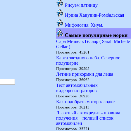
Рисуем пятницу
Ирина Хануник-Ромбальская
Мифология. Хнум.
Самые популярные норки
Сара Мишель Геллар ( Sarah Michelle
Gellar )
Просмотров 45261
Карта звездного неба. Северное
полушарие.
Просмотров 39595
Летние прикормки для леща
Просмотров 36962
Тест автомобильных
видеорегистраторов
Просмотров 36926
Как подобрать мотор к лодке
Просмотров 36213
Льготный автокредит - правила
получения + полный список
автомобилей
Просмотров 35771