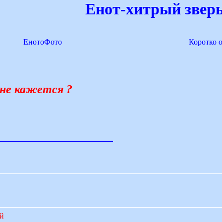
Енот-хитрый зверь
ЕнотоФото
Коротко 
мне кажется ?
ий