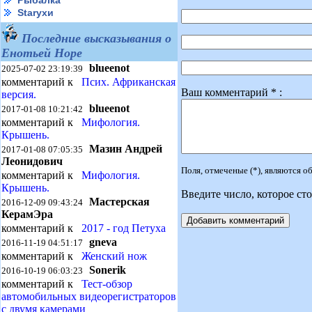
Рыбалка
Starухи
Последние высказывания о
Енотьей Норе
blueenot
2025-07-02 23:19:39
комментарий к
Псих. Африканская
Ваш комментарий * :
версия.
blueenot
2017-01-08 10:21:42
комментарий к
Мифология.
Крышень.
Мазин Андрей
2017-01-08 07:05:35
Леонидович
Поля, отмеченые (*), являются 
комментарий к
Мифология.
Крышень.
Введите число, которое сто
Мастерская
2016-12-09 09:43:24
КерамЭра
комментарий к
2017 - год Петуха
gneva
2016-11-19 04:51:17
комментарий к
Женский нож
Sonerik
2016-10-19 06:03:23
комментарий к
Тест-обзор
автомобильных видеорегистраторов
с двумя камерами