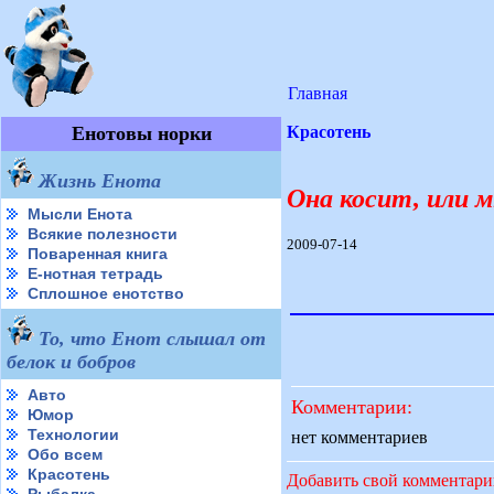
Главная
Енотовы норки
Красотень
Жизнь Енота
Она косит, или 
Мысли Енота
Всякие полезности
2009-07-14
Поваренная книга
Е-нотная тетрадь
Сплошное енотство
То, что Енот слышал от
белок и бобров
Авто
Комментарии:
Юмор
Технологии
нет комментариев
Обо всем
Красотень
Добавить свой комментар