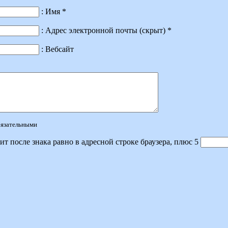
: Имя *
: Адрес электронной почты (скрыт) *
: Вебсайт
обязательными
ит после знака равно в адресной строке браузера, плюс 5