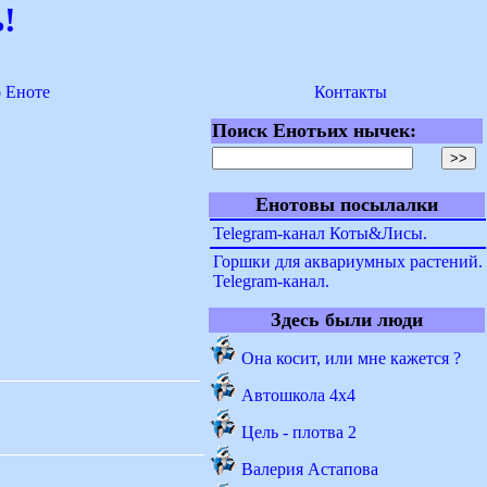
!
о Еноте
Контакты
Поиск Енотьих нычек:
Енотовы посылалки
Telegram-канал Коты&Лисы.
Горшки для аквариумных растений.
Telegram-канал.
Здесь были люди
Она косит, или мне кажется ?
Автошкола 4x4
Цель - плотва 2
Валерия Астапова