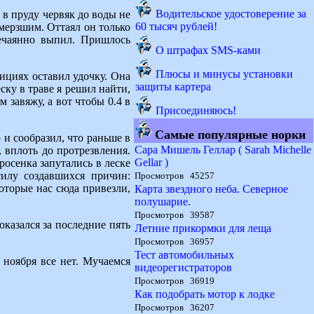
Водительское удостоверение за
 в пруду червяк до воды не
60 тысяч рублей!
амерзшим. Оттаял он только
нечаянно выпил. Пришлось
О штрафах SMS-ками
Плюсы и минусы установки
зициях оставил удочку. Она
защиты картера
еску в траве я решил найти,
 завяжу, а вот чтобы 0.4 в
Присоединяюсь!
Самые популярные норки
 и сообразил, что раньше в
Сара Мишель Геллар ( Sarah Michelle
 вплоть до протрезвления.
Gellar )
росенка запутались в леске
силу создавшихся причин:
Просмотров 45257
оторые нас сюда привезли,
Карта звездного неба. Северное
полушарие.
Просмотров 39587
оказался за последние пять
Летние прикормки для леща
Просмотров 36957
Тест автомобильных
 ноября все нет. Мучаемся
видеорегистраторов
Просмотров 36919
Как подобрать мотор к лодке
Просмотров 36207