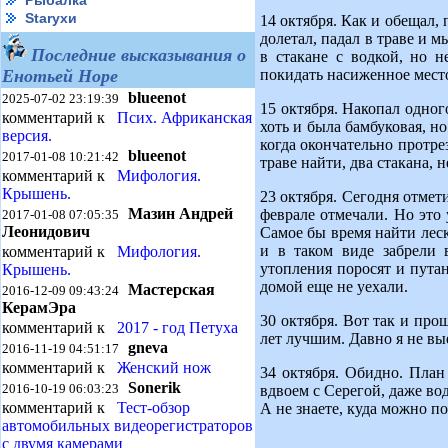
Рыбалка
Starухи
14 октября. Как и обещал, 
долетал, падал в траве и м
Последние высказывания о
в стакане с водкой, но 
покидать насиженное мест
Енотьей Норе
blueenot
2025-07-02 23:19:39
15 октября. Накопал одног
комментарий к
Псих. Африканская
хоть и была бамбуковая, но
версия.
когда окончательно протрез
blueenot
2017-01-08 10:21:42
траве найти, два стакана, 
комментарий к
Мифология.
Крышень.
23 октября. Сегодня отмет
Мазин Андрей
феврале отмечали. Но это
2017-01-08 07:05:35
Леонидович
Самое бы время найти леску
и в таком виде забрели 
комментарий к
Мифология.
утопления поросят и пута
Крышень.
домой еще не уехали.
Мастерская
2016-12-09 09:43:24
КерамЭра
30 октября. Вот так и про
комментарий к
2017 - год Петуха
лет лучшим. Давно я не вы
gneva
2016-11-19 04:51:17
комментарий к
Женский нож
34 октября. Обидно. План
Sonerik
2016-10-19 06:03:23
вдвоем с Серегой, даже во
комментарий к
Тест-обзор
А не знаете, куда можно п
автомобильных видеорегистраторов
с двумя камерами