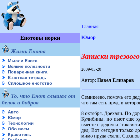
Главная
Енотовы норки
Юмор
Жизнь Енота
Записки трезвого
Мысли Енота
Всякие полезности
2009-03-20
Поваренная книга
Е-нотная тетрадь
Автор:
Павел Елизаров
Сплошное енотство
То, что Енот слышал от
Семикеево, помочь его деду
белок и бобров
что там есть пруд, в которо
Авто
8 октября. Доехали. По до
Юмор
Кулибины, но пьют еще ху
Технологии
вместе с дедом и "таксист
Обо всем
дед. Вот сегодня только д
Красотень
мимо пруда ехали. Сазанов 