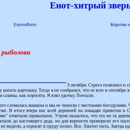
Енот-хитрый зверь
ЕнотоФото
Коротко 
 рыболова
3 октября. Серега позвонил и ск
 копать картошку. Тогда я не сообразил, что ее всю в сентябре 
м сазаны, как поросята. Я взял удочку. Поехали.
роге сломалась машина и мы ее чинили с местными богодулами. Ч
же. В итоге вчера нас всей деревней на лошадях привезли к 
ами" отмечали привальное. Утром оказалось, что это не та дерев
оехали до настоящего деда, но для верности проверили его пасп
не видели, а поросят в пруду полно. Все. Хватит пить. Завтра ид