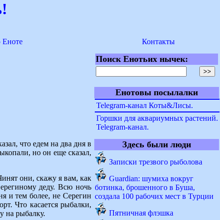
!
о Еноте
Контакты
Поиск Енотьих нычек:
Енотовы посылалки
Telegram-канал Коты&Лисы.
Горшки для аквариумных растений.
Telegram-канал.
азал, что едем на два дня в
Здесь были люди
выкопали, но он еще сказал,
Записки трезвого рыболова
инят они, скажу я вам, как
Guardian: шумиха вокруг
Серегиному деду. Всю ночь
ботинка, брошенного в Буша,
ня и тем более, не Серегин
создала 100 рабочих мест в Турции
орт. Что касается рыбалки,
Пятничная флэшка
у на рыбалку.