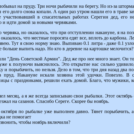
побывал на пруду. Три ночи рыбачили на берегу. Но из-за шторма
ы его долго снова копали. А один раз утром нашли его в траве з
не участвовавший в спасательных работах Серегин дед, его 
о и идти домой за новыми червяками.
о червяка, но оказалось, что при отступлении накануне, я на по
 оказалось, что местные поросята едят все, вплоть до карбона. Л
вею. Тут я свою норму знаю. Выпиваю 0.1 литра - даже 0.1 узлом
не больше выпить надо. Но кто в деревне на картошке мелочится?
или "День Советской Армии". Дед же про нее много знает. Он то
 уже к полуночи выяснилось. Это открытие нас сильно удивило,
 и порыбачить, но нельзя. Дело в том, что три дня назад два по
в пруд. Накануне искали хозяина этой удочки. Повезло. В 
ницы с праздниками, решили ехать домой. Благо, что мужики, к
шел месяц, а я же всегда записываю свои рыбалки. Этот октябрь 
езжал на сазанов. Спасибо Сереге. Скорее бы ноябрь.
 октября по рыбалке уже выполнен давно. Тянет порыбачить, а
дка не помогает
озвонить, чтобы ноябрь включили?