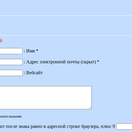
ий
: Имя *
: Адрес электронной почты (скрыт) *
: Вебсайт
обязательными
ит после знака равно в адресной строке браузера, плюс 9