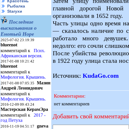
Затем улицу поименова
Красотень
Рыбалка
главной дорогой Новой 
Starухи
организовали в 1652 году.
Последние
Часть улицы одно время н
высказывания о
— сказалось наличие по с
Енотьей Норе
работало много девушек
2025-07-02 23:19:39
недолго: его сочли слишко
blueenot
комментарий к
Псих.
После убийства революцио
Африканская версия.
в 1922 году улица стала нос
2017-01-08 10:21:42
blueenot
комментарий к
Источник:
KudaGo.com
Мифология. Крышень.
Мазин
2017-01-08 07:05:35
Андрей Леонидович
комментарий к
Комментарии:
Мифология. Крышень.
нет комментариев
2016-12-09 09:43:24
Мастерская КерамЭра
Добавить свой комментари
комментарий к
2017 -
год Петуха
gneva
2016-11-19 04:51:17