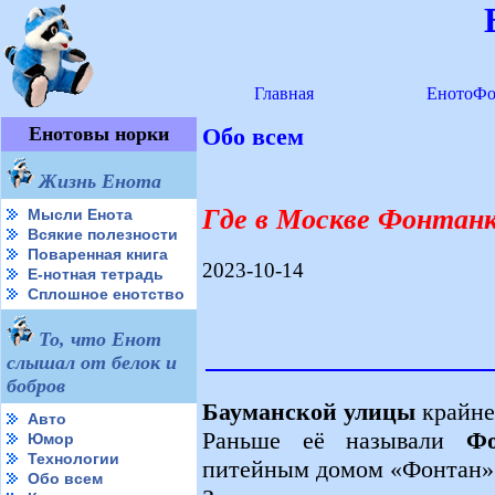
Главная
ЕнотоФо
Енотовы норки
Обо всем
Жизнь Енота
Где в Москве Фонтан
Мысли Енота
Всякие полезности
Поваренная книга
2023-10-14
Е-нотная тетрадь
Сплошное енотство
То, что Енот
слышал от белок и
бобров
Бауманской улицы
крайне
Авто
Раньше её называли
Фо
Юмор
Технологии
питейным домом «Фонтан»
Обо всем