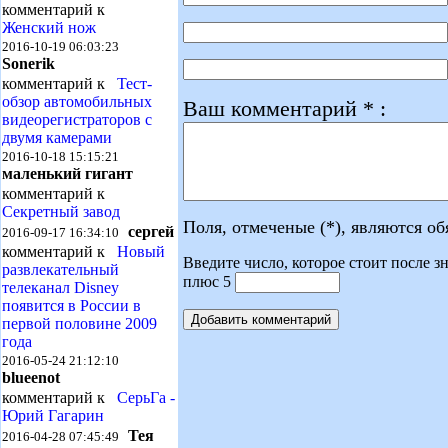
комментарий к
Женский нож
2016-10-19 06:03:23
Sonerik
комментарий к
Тест-
обзор автомобильных
Ваш комментарий * :
видеорегистраторов с
двумя камерами
2016-10-18 15:15:21
маленький гигант
комментарий к
Секретный завод
Поля, отмеченые (*), являются о
сергей
2016-09-17 16:34:10
комментарий к
Новый
Введите число, которое стоит после зн
развлекательный
плюс 5
телеканал Disney
появится в России в
первой половине 2009
года
2016-05-24 21:12:10
blueenot
комментарий к
СерьГа -
Юрий Гагарин
Тея
2016-04-28 07:45:49