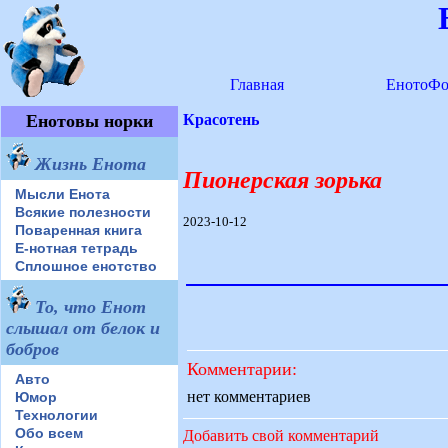
Главная
ЕнотоФо
Енотовы норки
Красотень
Жизнь Енота
Пионерская зорька
Мысли Енота
Всякие полезности
2023-10-12
Поваренная книга
Е-нотная тетрадь
Сплошное енотство
То, что Енот
слышал от белок и
бобров
Комментарии:
Авто
нет комментариев
Юмор
Технологии
Обо всем
Добавить свой комментарий