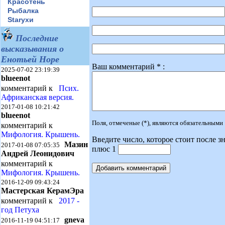
Красотень
Рыбалка
Starухи
Последние
высказывания о
Енотьей Норе
Ваш комментарий * :
2025-07-02 23:19:39
blueenot
комментарий к
Псих.
Африканская версия.
2017-01-08 10:21:42
blueenot
Поля, отмеченые (*), являются обязательными
комментарий к
Мифология. Крышень.
Введите число, которое стоит после зн
Мазин
2017-01-08 07:05:35
плюс 1
Андрей Леонидович
комментарий к
Мифология. Крышень.
2016-12-09 09:43:24
Мастерская КерамЭра
комментарий к
2017 -
год Петуха
gneva
2016-11-19 04:51:17