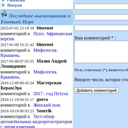
Рыбалка
Starухи
Последние высказывания о
Енотьей Норе
blueenot
2025-07-02 23:19:39
комментарий к
Псих. Африканская
Ваш комментарий * :
версия.
blueenot
2017-01-08 10:21:42
комментарий к
Мифология.
Крышень.
Мазин Андрей
2017-01-08 07:05:35
Леонидович
Поля, отмеченые (*), являются 
комментарий к
Мифология.
Крышень.
Введите число, которое сто
Мастерская
2016-12-09 09:43:24
КерамЭра
комментарий к
2017 - год Петуха
gneva
2016-11-19 04:51:17
комментарий к
Женский нож
Sonerik
2016-10-19 06:03:23
комментарий к
Тест-обзор
автомобильных видеорегистраторов
с двумя камерами