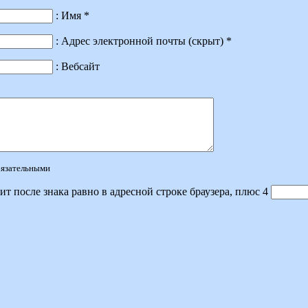
: Имя *
: Адрес электронной почты (скрыт) *
: Вебсайт
обязательными
ит после знака равно в адресной строке браузера, плюс 4