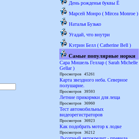
День рожденья буквы Ё
Марсей Монро ( Mircea Monroe )
Наталья Бузько
Угадай, что внутри
Кэтрин Белл ( Catherine Bell )
Самые популярные норки
Сара Мишель Геллар ( Sarah Michelle
Gellar )
Просмотров 45261
Карта звездного неба. Северное
полушарие.
Просмотров 39593
Летние прикормки для леща
Просмотров 36960
Тест автомобильных
видеорегистраторов
Просмотров 36923
Как подобрать мотор к лодке
Просмотров 36212
Льготный автокредит - правила