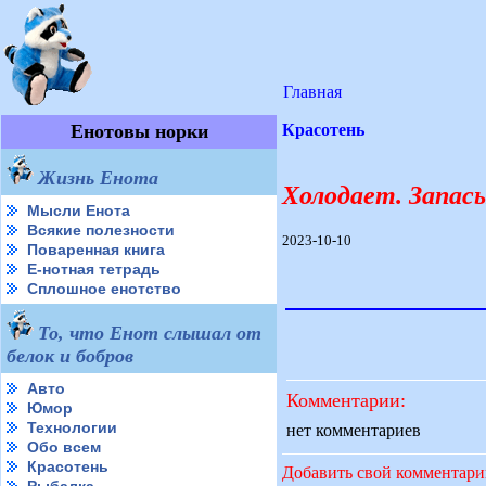
Главная
Енотовы норки
Красотень
Жизнь Енота
Холодает. Запасы
Мысли Енота
Всякие полезности
2023-10-10
Поваренная книга
Е-нотная тетрадь
Сплошное енотство
То, что Енот слышал от
белок и бобров
Авто
Комментарии:
Юмор
Технологии
нет комментариев
Обо всем
Красотень
Добавить свой комментар