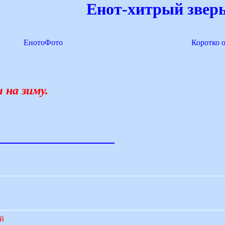
Енот-хитрый зверь
ЕнотоФото
Коротко 
 на зиму.
ий