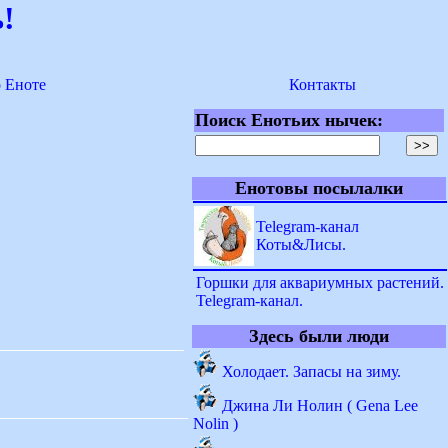
!
о Еноте
Контакты
Поиск Енотьих нычек:
Енотовы посылалки
Telegram-канал
Коты&Лисы.
Горшки для аквариумных растений.
Telegram-канал.
Здесь были люди
Холодает. Запасы на зиму.
Джина Ли Нолин ( Gena Lee
Nolin )