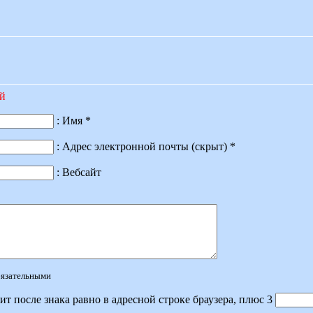
ий
: Имя *
: Адрес электронной почты (скрыт) *
: Вебсайт
обязательными
ит после знака равно в адресной строке браузера, плюс 3