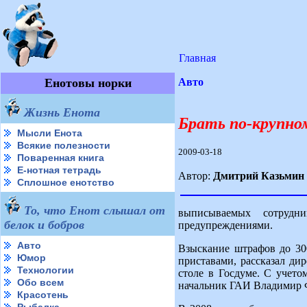
Главная
Енотовы норки
Авто
Жизнь Енота
Брать по-крупно
Мысли Енота
Всякие полезности
2009-03-18
Поваренная книга
Е-нотная тетрадь
Автор:
Дмитрий Казьмин
Сплошное енотство
То, что Енот слышал от
выписываемых сотрудн
белок и бобров
предупреждениями.
Авто
Взыскание штрафов до 300
Юмор
приставами, рассказал д
Технологии
столе в Госдуме. С учето
Обо всем
начальник ГАИ Владимир 
Красотень