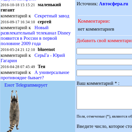
Источник:
Автосфера.ru
маленький
2016-10-18 15:15:21
гигант
комментарий к
Секретный завод
Комментарии:
сергей
2016-09-17 16:34:10
комментарий к
Новый
нет комментариев
развлекательный телеканал Disney
появится в России в первой
Добавить свой комментар
половине 2009 года
blueenot
2016-05-24 21:12:10
комментарий к
СерьГа - Юрий
Гагарин
Тея
2016-04-28 07:45:49
комментарий к
А универсальное
противоядие бывает?
Ваш комментарий * :
Енот Telegramмирует
Поля, отмеченые (*), являются 
Введите число, которое сто