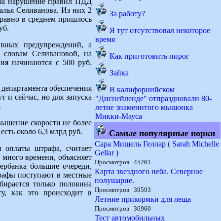
 за нарушение правил ПДД
алья Селиванова. Из них 2
За работу?
 равно в среднем пришлось
уб.
Я тут отсутствовал некоторое
время
ивных предупреждений, а
 словам Селивановой, на
Как приготовить пирог
ия начинаются с 500 руб.
Зайка
департамента обеспечения
В калифорнийском
и сейчас, но для запуска
"Диснейленде" отпраздновали 80-
.
летие знаменитого мышонка
Микки-Мауса
вышение скорости не более
есть около 6,3 млрд руб.
Самые популярные норки
Сара Мишель Геллар ( Sarah Michelle
и оплаты штрафа, считает
Gellar )
 много времени, объясняет
Просмотров 45261
ербанка большие очереди,
Карта звездного неба. Северное
штрафы поступают в местные
полушарие.
бирается только половина
Просмотров 39593
у, как это происходит в
Летние прикормки для леща
Просмотров 36960
Тест автомобильных