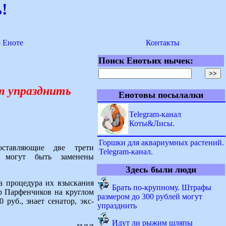
!
о Еноте
Контакты
Поиск Енотьих нычек:
т упразднить
Енотовы посылалки
Telegram-канал
Коты&Лисы.
Горшки для аквариумных растений.
ставляющие две трети
Telegram-канал.
и могут быть заменены
Здесь были люди
а процедура их взыскания
Брать по-крупному. Штрафы
р Парфенчиков на круглом
размером до 300 рублей могут
руб., знает сенатор, экс-
упразднить
Идут ли рыжим шляпы