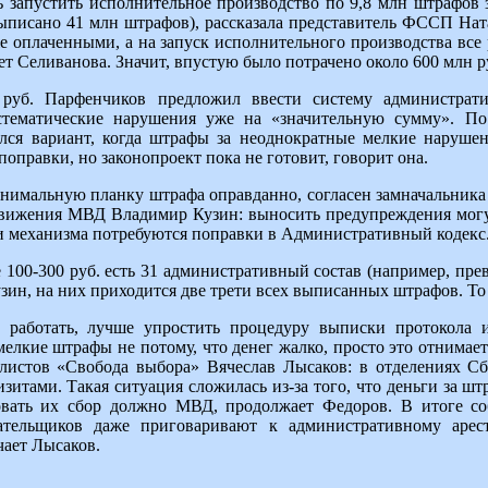
ь запустить исполнительное производство по 9,8 млн штрафов
ыписано 41 млн штрафов), рассказала представитель ФССП Нат
е оплаченными, а на запуск исполнительного производства все
ает Селиванова. Значит, впустую было потрачено около 600 млн р
руб. Парфенчиков предложил ввести систему администрат
стематические нарушения уже на «значительную сумму». По
лся вариант, когда штрафы за неоднократные мелкие нарушен
оправки, но законопроект пока не готовит, говорит она.
имальную планку штрафа оправданно, согласен замначальника 
вижения МВД Владимир Кузин: выносить предупреждения могут 
 механизма потребуются поправки в Административный кодекс
 100-300 руб. есть 31 административный состав (например, пре
узин, на них приходится две трети всех выписанных штрафов. То 
 работать, лучше упростить процедуру выписки протокола 
елкие штрафы не потому, что денег жалко, просто это отнимает
листов «Свобода выбора» Вячеслав Лысаков: в отделениях Сб
изитами. Такая ситуация сложилась из-за того, что деньги за 
вать их сбор должно МВД, продолжает Федоров. В итоге со
ательщиков даже приговаривают к административному арест
чает Лысаков.