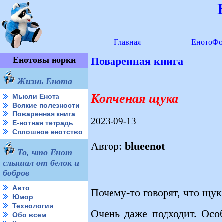
Главная
ЕнотоФо
Енотовы норки
Поваренная книга
Жизнь Енота
Копченая щука
Мысли Енота
Всякие полезности
Поваренная книга
2023-09-13
Е-нотная тетрадь
Сплошное енотство
Автор:
blueenot
То, что Енот
слышал от белок и
бобров
Авто
Почему-то говорят, что щук
Юмор
Технологии
Очень даже подходит. Осо
Обо всем