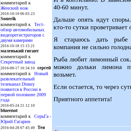
комментарий к
40-60 минут.
Женский нож
2016-10-19 06:03:23
Дальше опять идут споры.
Sonerik
комментарий к
Тест-
кто-то сутки проветривает 
обзор автомобильных
видеорегистраторов с
Я стараюсь дать рыбе 
двумя камерами
компания не сильно голодн
2016-10-18 15:15:21
маленький гигант
комментарий к
Рыба любит лимонный сок.
Секретный завод
можно дольки лимона по
сергей
2016-09-17 16:34:10
возьмет.
комментарий к
Новый
развлекательный
телеканал Disney
Если остается, то через сут
появится в России в
первой половине 2009
Приятного аппетита!
года
2016-05-24 21:12:10
blueenot
комментарий к
СерьГа -
Юрий Гагарин
Тея
2016-04-28 07:45:49