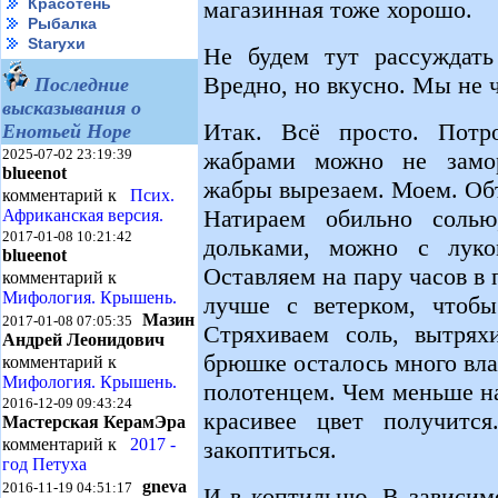
Красотень
магазинная тоже хорошо.
Рыбалка
Starухи
Не будем тут рассуждать
Вредно, но вкусно. Мы не ч
Последние
высказывания о
Итак. Всё просто. Потр
Енотьей Норе
2025-07-02 23:19:39
жабрами можно не замор
blueenot
жабры вырезаем. Моем. Об
комментарий к
Псих.
Натираем обильно соль
Африканская версия.
2017-01-08 10:21:42
дольками, можно с луко
blueenot
Оставляем на пару часов в
комментарий к
Мифология. Крышень.
лучше с ветерком, чтобы
Мазин
2017-01-08 07:05:35
Стряхиваем соль, вытрях
Андрей Леонидович
брюшке осталось много вла
комментарий к
Мифология. Крышень.
полотенцем. Чем меньше н
2016-12-09 09:43:24
красивее цвет получитс
Мастерская КерамЭра
комментарий к
2017 -
закоптиться.
год Петуха
gneva
2016-11-19 04:51:17
И в коптильню. В зависим