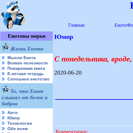
Главная
ЕнотоФо
Енотовы норки
Юмор
Жизнь Енота
С понедельника, вроде
Мысли Енота
Всякие полезности
Поваренная книга
2020-06-20
Е-нотная тетрадь
Сплошное енотство
То, что Енот
слышал от белок и
бобров
Авто
Юмор
Технологии
Обо всем
Комментарии: