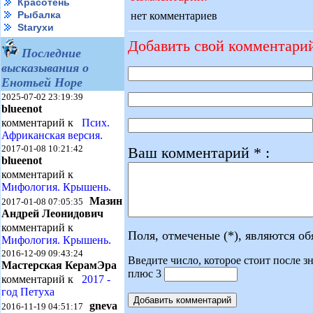
Красотень
Рыбалка
нет комментариев
Starухи
Добавить свой комментари
Последние
высказывания о
Енотьей Норе
2025-07-02 23:19:39
blueenot
комментарий к
Псих.
Африканская версия.
2017-01-08 10:21:42
Ваш комментарий * :
blueenot
комментарий к
Мифология. Крышень.
Мазин
2017-01-08 07:05:35
Андрей Леонидович
комментарий к
Поля, отмеченые (*), являются о
Мифология. Крышень.
2016-12-09 09:43:24
Введите число, которое стоит после зн
Мастерская КерамЭра
плюс 3
комментарий к
2017 -
год Петуха
gneva
2016-11-19 04:51:17