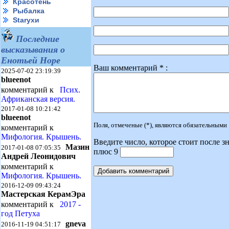
Красотень
Рыбалка
Starухи
Последние
высказывания о
Енотьей Норе
Ваш комментарий * :
2025-07-02 23:19:39
blueenot
комментарий к
Псих.
Африканская версия.
2017-01-08 10:21:42
blueenot
Поля, отмеченые (*), являются обязательными
комментарий к
Мифология. Крышень.
Введите число, которое стоит после зн
Мазин
2017-01-08 07:05:35
плюс 9
Андрей Леонидович
комментарий к
Мифология. Крышень.
2016-12-09 09:43:24
Мастерская КерамЭра
комментарий к
2017 -
год Петуха
gneva
2016-11-19 04:51:17