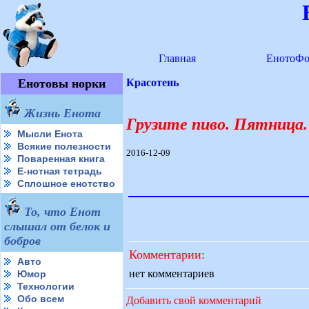
Главная
ЕнотоФо
Енотовы норки
Красотень
Жизнь Енота
Грузите пиво. Пятница.
Мысли Енота
Всякие полезности
2016-12-09
Поваренная книга
Е-нотная тетрадь
Сплошное енотство
То, что Енот
слышал от белок и
бобров
Комментарии:
Авто
нет комментариев
Юмор
Технологии
Обо всем
Добавить свой комментарий