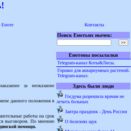
!
о Еноте
Контакты
Поиск Енотьих нычек:
Енотовы посылалки
Telegram-канал Коты&Лисы.
Горшки для аквариумных растений.
Telegram-канал.
наказание за неоказание
Здесь были люди
Госдума разрешила врачам не
тмене данного положения в
лечить больных
Завтра праздник - День России
авительные работы на срок
ься выговором. По мнению
О болезнях щук
ицинской помощи.