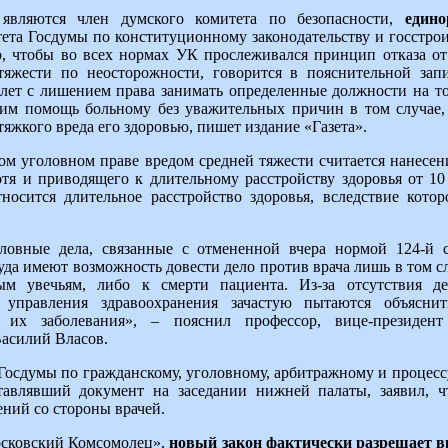
 являются член думского комитета по безопасности,
един
тета Госдумы по конституционному законодательству и госстро
, чтобы во всех нормах УК прослеживался принцип отказа от
тяжести по неосторожности, говорится в пояснительной зап
лет с лишением права занимать определенные должности на то
шим помощь больному без уважительных причин в том случае, 
яжкого вреда его здоровью, пишет издание «Газета».
ом уголовном праве вредом средней тяжести считается нанесен
отя и приводящего к длительному расстройству здоровья от 10
носится длительное расстройство здоровья, вследствие котор
ловные дела, связанные с отмененной вчера нормой 124-й ст
суда имеют возможность довести дело против врача лишь в том сл
ым увечьям, либо к смерти пациента. Из-за отсутствия де
 управления здравоохранения зачастую пытаются объяснит
 их заболевания», – пояснил профессор, вице-президент
асилий Власов.
Госдумы по гражданскому, уголовному, арбитражному и процесс
тавлявший документ на заседании нижней палаты, заявил, 
ений со стороны врачей.
осковский Комсомолец»,
новый закон фактически разрешает в