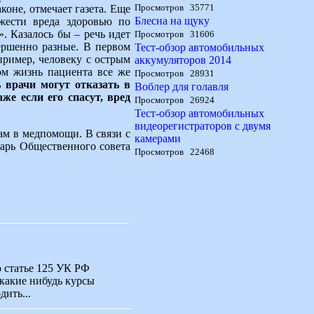
Просмотров 35771
оне, отмечает газета. Еще
Блесна на щуку
жести вреда здоровью по
. Казалось бы – речь идет
Просмотров 31606
ершенно разные. В первом
Тест-обзор автомобильных
пример, человеку с острым
аккумуляторов 2014
ом жизнь пациента все же
Просмотров 28931
ь врачи могут отказать в
Воблер для голавля
же если его спасут, вред
Просмотров 26924
Тест-обзор автомобильных
видеорегистраторов с двумя
ам в медпомощи. В связи с
камерами
тарь Общественного совета
Просмотров 22468
по статье 125 УК РФ
ы какие нибудь курсы
ить...