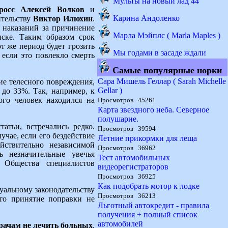
Мульты на новый лад 44
оросс Алексей Волков
и
Карина Андоленко
ительству
Виктор Илюхин
.
 наказаний за причинение
Марла Мэйплс ( Marla Maples )
иске. Таким образом срок
т же период будет грозить
Мы годами в засаде ждали
если это повлекло смерть
Самые популярные норки
Сара Мишель Геллар ( Sarah Michelle
ие телесного повреждения,
Gellar )
 до 33%. Так, например, к
ого человек находился на
Просмотров 45261
Карта звездного неба. Северное
полушарие.
атьи, встречались редко.
Просмотров 39594
учае, если его бездействие
Летние прикормки для леща
йствительно независимой
Просмотров 36962
ь незначительные увечья
Тест автомобильных
 Общества специалистов
видеорегистраторов
Просмотров 36925
Как подобрать мотор к лодке
уальному законодательству
Просмотров 36213
что принятие поправки не
Льготный автокредит - правила
получения + полный список
автомобилей
рачам не лечить больных
.