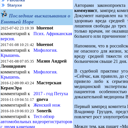
Рыбалка
Авторами законопроекта
Starухи
коммунист
, зампред коми
Последние высказывания о
Документ направлен на то
здоровью вреда средней 
Енотьей Норе
лишения свободы до трех 
blueenot
2025-07-02 23:19:39
только врачам, не оказав
комментарий к
Псих. Африканская
больного или причинение т
версия.
blueenot
2017-01-08 10:21:42
Напомним, что в российск
комментарий к
Мифология.
не опасного для жизни, х
Крышень.
вреду средней тяжести от
Мазин Андрей
больничном свыше 21 дня.
2017-01-08 07:05:35
Леонидович
В судебной практике уго
комментарий к
Мифология.
«Сейчас, как правило, до 
Крышень.
привело либо к серьезн
Мастерская
2016-12-09 09:43:24
медицинской экспертизы
КерамЭра
пациентов особенностью
комментарий к
2017 - год Петуха
доказательной медицины В
gneva
2016-11-19 04:51:17
комментарий к
Женский нож
Первый зампред комитета 
Sonerik
2016-10-19 06:03:23
Владимир Груздев, предс
комментарий к
Тест-обзор
повлечет рост злоупотребл
автомобильных видеорегистраторов
Между тем, как пишет «М
с двумя камерами