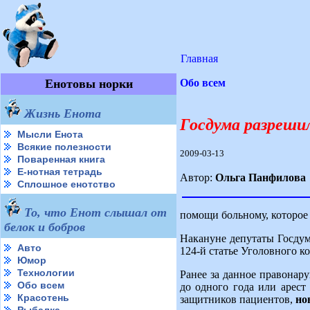
Главная
Енотовы норки
Обо всем
Жизнь Енота
Госдума разреши
Мысли Енота
Всякие полезности
2009-03-13
Поваренная книга
Е-нотная тетрадь
Автор:
Ольга Панфилова
Сплошное енотство
То, что Енот слышал от
помощи больному, которое
белок и бобров
Накануне депутаты Госдум
Авто
124-й статье Уголовного ко
Юмор
Технологии
Ранее за данное правонар
Обо всем
до одного года или арест
Красотень
защитников пациентов,
но