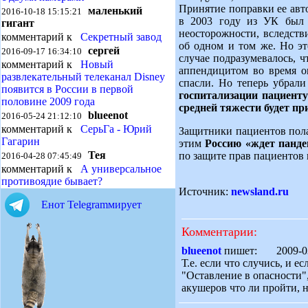
Принятие поправки ее авт
маленький
2016-10-18 15:15:21
в 2003 году из УК был 
гигант
неосторожности, вследств
комментарий к
Секретный завод
об одном и том же. Но эт
сергей
2016-09-17 16:34:10
случае подразумевалось, 
комментарий к
Новый
аппендицитом во время о
развлекательный телеканал Disney
спасли. Но теперь убрал
появится в России в первой
госпитализации пациенту
половине 2009 года
средней тяжести будет пр
blueenot
2016-05-24 21:12:10
комментарий к
СерьГа - Юрий
Защитники пациентов пола
Гагарин
этим
Россию «ждет панде
Тея
по защите прав пациентов 
2016-04-28 07:45:49
комментарий к
А универсальное
противоядие бывает?
Источник:
newsland.ru
Енот Telegramмирует
Комментарии:
blueenot
пишет: 2009-0
Т.е. если что случись, и е
"Оставление в опасности", 
акушеров что ли пройти, 