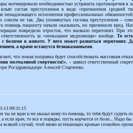
оры мотивировали необходимостью устранить противоречия в зак
изъят состав преступления в виде «причинения средней тя
ие ненадлежащего исполнения профессиональных обязанностей»
о совсем не так. Два упомянутых состава преступления – сов
что помощь пациенту начали оказывать, но причинили вред. На
перации повредили отросток, что вызвало перитонит. При эт
и ответственность за «неоказание медпомощи» вообще.
То ест
 с болями в животе. У него может развиться перитонит. Да
ичинен, а врачи останутся безнаказанными
.
гают, что новая поправка будет способствовать массовым отказ
мия молчаливой смертности!»
, – заявил ответственный секре
при Росздравнадзоре Алексей Старченко.
3-13 09:31:15
сли ты не врач и не оказал кому-то помощь, то тебя будут судить 
а если врач, то все в порядке, пусть корчится от боли... Надо б
на всякий случай, чтоб мимо истекающих кровью спокойно проход