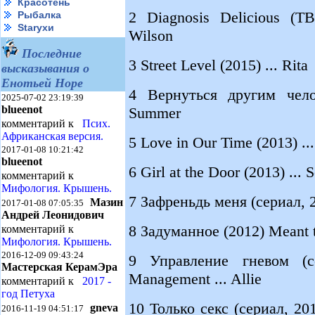
Красотень
2 Diagnosis Delicious (ТВ
Рыбалка
Starухи
Wilson
Последние
3 Street Level (2015) ... Rita
высказывания о
Енотьей Норе
4 Вернуться другим челов
2025-07-02 23:19:39
blueenot
Summer
комментарий к
Псих.
Африканская версия.
5 Love in Our Time (2013) .
2017-01-08 10:21:42
blueenot
6 Girl at the Door (2013) ...
комментарий к
Мифология. Крышень.
7 Зафреньдь меня (сериал, 20
Мазин
2017-01-08 07:05:35
Андрей Леонидович
8 Задуманное (2012) Meant to
комментарий к
Мифология. Крышень.
2016-12-09 09:43:24
9 Управление гневом (с
Мастерская КерамЭра
Management ... Allie
комментарий к
2017 -
год Петуха
10 Только секс (сериал, 2011
gneva
2016-11-19 04:51:17