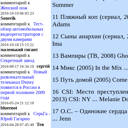
комментарий к
Summer
Женский нож
2016-10-19 06:03:23
11 Пляжный коп (сериал, 201
Sonerik
Adams
комментарий к
Тест-
обзор автомобильных
видеорегистраторов с
12 Сыны анархии (сериал, 2
двумя камерами
Ima
2016-10-18 15:15:21
маленький гигант
13 Вампиры (ТВ, 2008) Ghoul
комментарий к
Секретный завод
сергей
14 Микс (2005) In the Mix ..
2016-09-17 16:34:10
комментарий к
Новый
развлекательный
15 Путь домой (2005) Come
телеканал Disney
появится в России в
16 CSI: Место преступлен
первой половине 2009
года
2013) CSI: NY ... Melanie D
2016-05-24 21:12:10
blueenot
17 О.С. – Одинокие сердца 
комментарий к
СерьГа -
... Jenn
Юрий Гагарин
Тея
2016-04-28 07:45:49