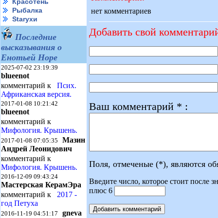
Красотень
Рыбалка
нет комментариев
Starухи
Добавить свой комментари
Последние
высказывания о
Енотьей Норе
2025-07-02 23:19:39
blueenot
комментарий к
Псих.
Африканская версия.
2017-01-08 10:21:42
Ваш комментарий * :
blueenot
комментарий к
Мифология. Крышень.
Мазин
2017-01-08 07:05:35
Андрей Леонидович
комментарий к
Поля, отмеченые (*), являются о
Мифология. Крышень.
2016-12-09 09:43:24
Введите число, которое стоит после зн
Мастерская КерамЭра
плюс 6
комментарий к
2017 -
год Петуха
gneva
2016-11-19 04:51:17