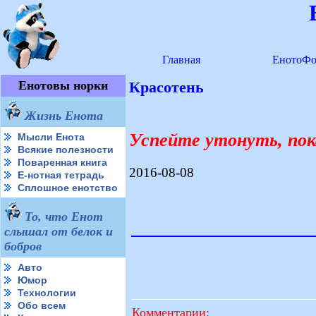
Главная
ЕнотоФо
Енотовы норки
Красотень
Жизнь Енота
Успейте утонуть, пок
Мысли Енота
Всякие полезности
Поваренная книга
2016-08-08
Е-нотная тетрадь
Сплошное енотство
То, что Енот
слышал от белок и
бобров
Авто
Юмор
Технологии
Обо всем
Комментарии: