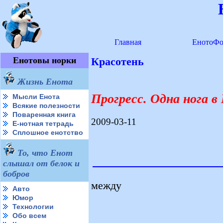
Главная
ЕнотоФо
Енотовы норки
Красотень
Жизнь Енота
Прогресс. Одна нога в
Мысли Енота
Всякие полезности
Поваренная книга
2009-03-11
Е-нотная тетрадь
Сплошное енотство
То, что Енот
слышал от белок и
бобров
между
Авто
Юмор
Технологии
Обо всем