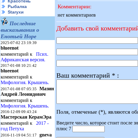
Красотень
Комментарии:
Рыбалка
Starухи
нет комментариев
Последние
Добавить свой комментари
высказывания о
Енотьей Норе
2025-07-02 23:19:39
blueenot
комментарий к
Псих.
Африканская версия.
2017-01-08 10:21:42
blueenot
Ваш комментарий * :
комментарий к
Мифология. Крышень.
Мазин
2017-01-08 07:05:35
Андрей Леонидович
комментарий к
Мифология. Крышень.
Поля, отмеченые (*), являются о
2016-12-09 09:43:24
Мастерская КерамЭра
Введите число, которое стоит после зн
комментарий к
2017 -
плюс 7
год Петуха
gneva
2016-11-19 04:51:17