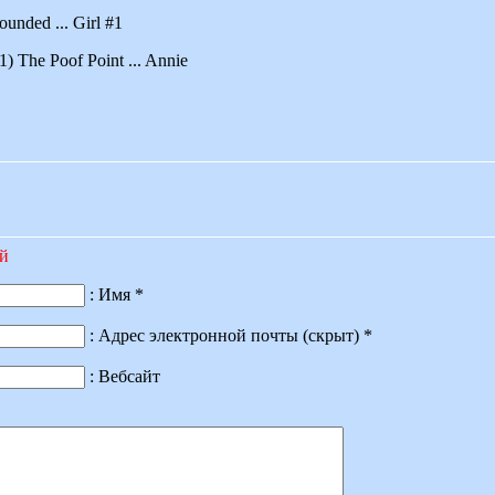
nded ... Girl #1
) The Poof Point ... Annie
ий
: Имя *
: Адрес электронной почты (скрыт) *
: Вебсайт