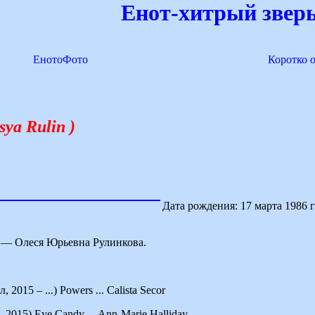
Енот-хитрый зверь
ЕнотоФото
Коротко 
sya Rulin )
Дата рождения: 17 марта 1986 г
 — Олеся Юрьевна Рулинкова.
2015 – ...) Powers ... Calista Secor
 2015) Eye Candy ... Ann-Marie Halliday