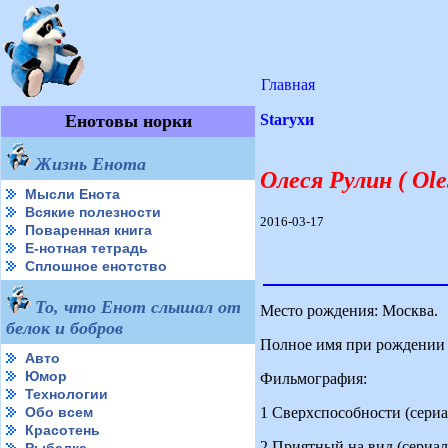
Главная
Енотовы норки
Starухи
Жизнь Енота
Олеся Рулин ( Ole
Мысли Енота
Всякие полезности
2016-03-17
Поваренная книга
Е-нотная тетрадь
Сплошное енотство
То, что Енот слышал от
Место рождения: Москва.
белок и бобров
Полное имя при рождении
Авто
Юмор
Фильмография:
Технологии
1 Сверхспособности (сериал, 
Обо всем
Красотень
2 Приятный на вид (сериал,