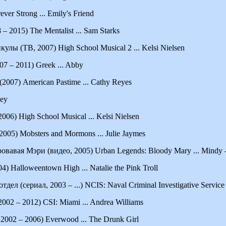
er Strong ... Emily's Friend
– 2015) The Mentalist ... Sam Starks
лы (ТВ, 2007) High School Musical 2 ... Kelsi Nielsen
7 – 2011) Greek ... Abby
007) American Pastime ... Cathy Reyes
ney
6) High School Musical ... Kelsi Nielsen
05) Mobsters and Mormons ... Julie Jaymes
овавая Мэри (видео, 2005) Urban Legends: Bloody Mary ... Mindy -
) Halloweentown High ... Natalie the Pink Troll
ел (сериал, 2003 – ...) NCIS: Naval Criminal Investigative Service
2002 – 2012) CSI: Miami ... Andrea Williams
2002 – 2006) Everwood ... The Drunk Girl