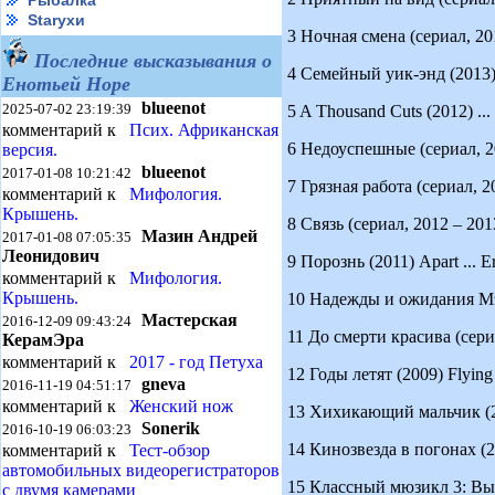
Рыбалка
Starухи
3 Ночная смена (сериал, 2014
Последние высказывания о
4 Семейный уик-энд (2013) 
Енотьей Норе
blueenot
2025-07-02 23:19:39
5 A Thousand Cuts (2012) ...
комментарий к
Псих. Африканская
6 Недоуспешные (сериал, 201
версия.
blueenot
2017-01-08 10:21:42
7 Грязная работа (сериал, 2
комментарий к
Мифология.
Крышень.
8 Связь (сериал, 2012 – 2013
Мазин Андрей
2017-01-08 07:05:35
Леонидович
9 Порознь (2011) Apart ... E
комментарий к
Мифология.
Крышень.
10 Надежды и ожидания Мэр
Мастерская
2016-12-09 09:43:24
11 До смерти красива (сериа
КерамЭра
комментарий к
2017 - год Петуха
12 Годы летят (2009) Flying B
gneva
2016-11-19 04:51:17
комментарий к
Женский нож
13 Хихикающий мальчик (200
Sonerik
2016-10-19 06:03:23
14 Кинозвезда в погонах (200
комментарий к
Тест-обзор
автомобильных видеорегистраторов
15 Классный мюзикл 3: Выпус
с двумя камерами