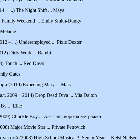
 – ...) The Night Shift ... Maya
Family Weekend ... Emily Smith-Dungy
 Melanie
2 – ...) Underemployed ... Pixie Dexter
012) Dirty Work ... Bambi
) Touch ... Red Dress
mily Gates
и (2010) Expecting Mary ... Mary
л, 2009 – 2014) Drop Dead Diva ... Mia Dalton
y ... Ellie
9) Chuckle Boy ... Assistant; короткометражка
8) Major Movie Star ... Private Petrovich
кной (2008) High School Musical 3: Senior Year ... Kelsi Nielsen