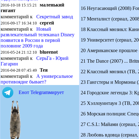
маленький
2016-10-18 15:15:21
16 Неугасающий (2008) Forev
гигант
комментарий к
Секретный завод
17 Менталист (сериал, 2008 
сергей
2016-09-17 16:34:10
комментарий к
Новый
18 Классный мюзикл: Канику
развлекательный телеканал Disney
19 Университет (сериал, 200
появится в России в первой
половине 2009 года
20 Американское прошлое (2
blueenot
2016-05-24 21:12:10
комментарий к
СерьГа - Юрий
21 The Dance (2007) ... Brit
Гагарин
Тея
2016-04-28 07:45:49
22 Классный мюзикл (ТВ, 200
комментарий к
А универсальное
противоядие бывает?
23 Гангстеры и Мормоны (20
Енот Telegramмирует
24 Городские легенды 3: Кр
25 Хэллоуинтаун 3 (ТВ, 2004
26 Морская полиция: Спецотд
27 C.S.I.: Майами (сериал, 
28 Любовь вдовца (сериал, 