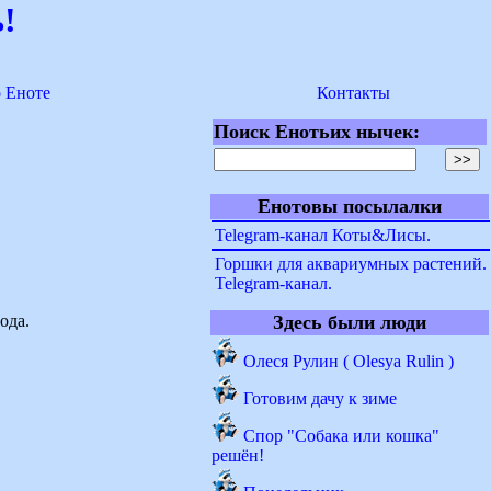
!
о Еноте
Контакты
Поиск Енотьих нычек:
Енотовы посылалки
Telegram-канал Коты&Лисы.
Горшки для аквариумных растений.
Telegram-канал.
ода.
Здесь были люди
Олеся Рулин ( Olesya Rulin )
Готовим дачу к зиме
Спор "Собака или кошка"
решён!