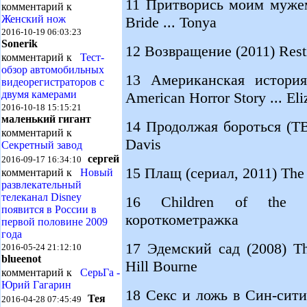
11 Притворись моим мужем
комментарий к
Женский нож
Bride ... Tonya
2016-10-19 06:03:23
Sonerik
12 Возвращение (2011) Restit
комментарий к
Тест-
обзор автомобильных
13 Американская история 
видеорегистраторов с
двумя камерами
American Horror Story ... Eli
2016-10-18 15:15:21
маленький гигант
14 Продолжая бороться (ТВ,
комментарий к
Davis
Секретный завод
сергей
2016-09-17 16:34:10
15 Плащ (сериал, 2011) The 
комментарий к
Новый
развлекательный
телеканал Disney
16 Children of the S
появится в России в
короткометражка
первой половине 2009
года
17 Эдемский сад (2008) Th
2016-05-24 21:12:10
blueenot
Hill Bourne
комментарий к
СерьГа -
Юрий Гагарин
18 Секс и ложь в Син-сити 
Тея
2016-04-28 07:45:49