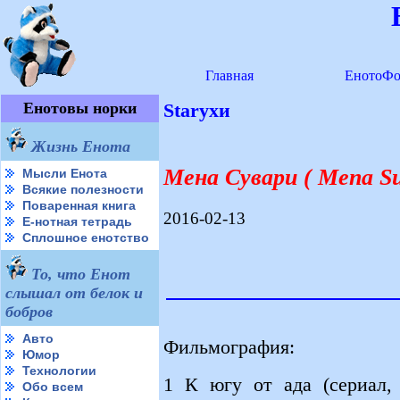
Главная
ЕнотоФо
Енотовы норки
Starухи
Жизнь Енота
Мена Сувари ( Mena Su
Мысли Енота
Всякие полезности
Поваренная книга
2016-02-13
Е-нотная тетрадь
Сплошное енотство
То, что Енот
слышал от белок и
бобров
Авто
Фильмография:
Юмор
Технологии
1 К югу от ада (сериал, 
Обо всем