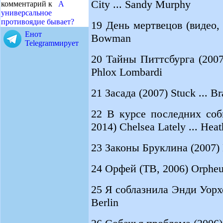
City ... Sandy Murphy
комментарий к
А
универсальное
противоядие бывает?
19 День мертвецов (видео, 
Енот
Bowman
Telegramмирует
20 Тайны Питтсбурга (2007) 
Phlox Lombardi
21 Засада (2007) Stuck ... B
22 В курсе последних соб
2014) Chelsea Lately ... Heat
23 Законы Бруклина (2007) B
24 Орфей (ТВ, 2006) Orpheus
25 Я соблазнила Энди Уорхол
Berlin