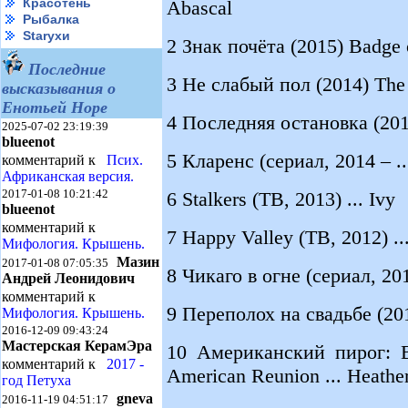
Красотень
Abascal
Рыбалка
Starухи
2 Знак почёта (2015) Badge 
Последние
3 Не слабый пол (2014) The 
высказывания о
Енотьей Норе
4 Последняя остановка (2014
2025-07-02 23:19:39
blueenot
5 Кларенс (сериал, 2014 – ..
комментарий к
Псих.
Африканская версия.
2017-01-08 10:21:42
6 Stalkers (ТВ, 2013) ... Ivy
blueenot
комментарий к
7 Happy Valley (ТВ, 2012) ..
Мифология. Крышень.
Мазин
2017-01-08 07:05:35
8 Чикаго в огне (сериал, 2012
Андрей Леонидович
комментарий к
9 Переполох на свадьбе (201
Мифология. Крышень.
2016-12-09 09:43:24
Мастерская КерамЭра
10 Американский пирог: В
комментарий к
2017 -
American Reunion ... Heathe
год Петуха
gneva
2016-11-19 04:51:17