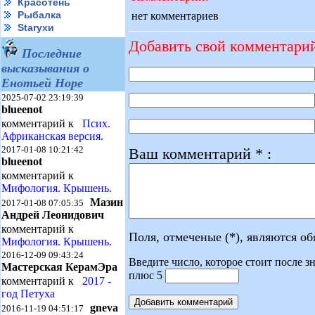
Красотень
Рыбалка
нет комментариев
Starухи
Добавить свой комментари
Последние
высказывания о
Енотьей Норе
2025-07-02 23:19:39
blueenot
комментарий к
Псих.
Африканская версия.
2017-01-08 10:21:42
Ваш комментарий * :
blueenot
комментарий к
Мифология. Крышень.
Мазин
2017-01-08 07:05:35
Андрей Леонидович
комментарий к
Поля, отмеченые (*), являются о
Мифология. Крышень.
2016-12-09 09:43:24
Введите число, которое стоит после зн
Мастерская КерамЭра
плюс 5
комментарий к
2017 -
год Петуха
gneva
2016-11-19 04:51:17