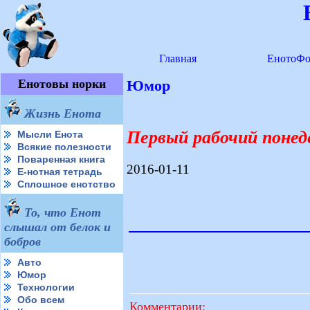
Главная
ЕнотоФо
Енотовы норки
Юмор
Жизнь Енота
Первый рабочий понед
Мысли Енота
Всякие полезности
Поваренная книга
2016-01-11
Е-нотная тетрадь
Сплошное енотство
То, что Енот
слышал от белок и
бобров
Авто
Юмор
Технологии
Обо всем
Комментарии: