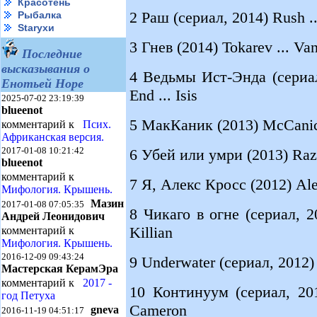
Красотень
2 Раш (сериал, 2014) Rush .
Рыбалка
Starухи
3 Гнев (2014) Tokarev ... Va
Последние
высказывания о
4 Ведьмы Ист-Энда (сериал
Енотьей Норе
End ... Isis
2025-07-02 23:19:39
blueenot
5 МакКаник (2013) McCanick
комментарий к
Псих.
Африканская версия.
2017-01-08 10:21:42
6 Убей или умри (2013) Raze
blueenot
комментарий к
7 Я, Алекс Кросс (2012) Ale
Мифология. Крышень.
Мазин
2017-01-08 07:05:35
8 Чикаго в огне (сериал, 20
Андрей Леонидович
Killian
комментарий к
Мифология. Крышень.
2016-12-09 09:43:24
9 Underwater (сериал, 2012) 
Мастерская КерамЭра
комментарий к
2017 -
10 Континуум (сериал, 201
год Петуха
Cameron
gneva
2016-11-19 04:51:17