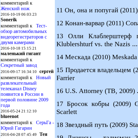
комментарий к
Женский нож
11 Он, она и попугай (2011) A
2016-10-19 06:03:23
Sonerik
12 Конан-варвар (2011) Cona
комментарий к
Тест-
обзор автомобильных
13 Олли Клаблерштерф пр
видеорегистраторов с
двумя камерами
Klublershturf vs. the Nazis 
2016-10-18 15:15:21
маленький гигант
14 Мескада (2010) Meskada .
комментарий к
Секретный завод
15 Продается владельцем (2
сергей
2016-09-17 16:34:10
Farrier
комментарий к
Новый
развлекательный
телеканал Disney
16 U.S. Attorney (ТВ, 2009) 
появится в России в
первой половине 2009
17 Бросок кобры (2009) G.
года
Scarlett
2016-05-24 21:12:10
blueenot
комментарий к
СерьГа -
18 Звездный путь (2009) Star
Юрий Гагарин
Тея
2016-04-28 07:45:49
19 Джинсы – талисман 2 (