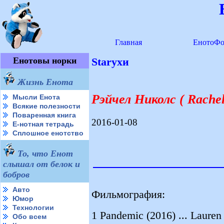
Главная
ЕнотоФо
Енотовы норки
Starухи
Жизнь Енота
Рэйчел Николс ( Rachel
Мысли Енота
Всякие полезности
Поваренная книга
2016-01-08
Е-нотная тетрадь
Сплошное енотство
То, что Енот
слышал от белок и
бобров
Авто
Фильмография:
Юмор
Технологии
1 Pandemic (2016) ... Lauren
Обо всем