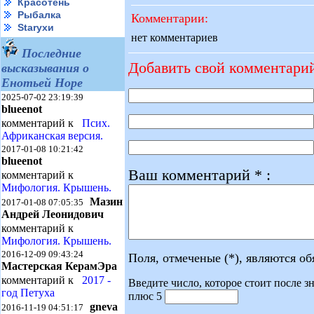
Красотень
Рыбалка
Комментарии:
Starухи
нет комментариев
Последние
Добавить свой комментари
высказывания о
Енотьей Норе
2025-07-02 23:19:39
blueenot
комментарий к
Псих.
Африканская версия.
2017-01-08 10:21:42
blueenot
Ваш комментарий * :
комментарий к
Мифология. Крышень.
Мазин
2017-01-08 07:05:35
Андрей Леонидович
комментарий к
Мифология. Крышень.
2016-12-09 09:43:24
Поля, отмеченые (*), являются о
Мастерская КерамЭра
комментарий к
2017 -
Введите число, которое стоит после зн
год Петуха
плюс 5
gneva
2016-11-19 04:51:17