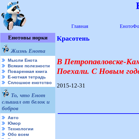
Главная
ЕнотоФо
Енотовы норки
Красотень
Жизнь Енота
В Петропавловске-Ка
Мысли Енота
Всякие полезности
Поехали. С Новым год
Поваренная книга
Е-нотная тетрадь
Сплошное енотство
2015-12-31
То, что Енот
слышал от белок и
бобров
Авто
Юмор
Технологии
Обо всем