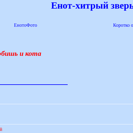
Енот-хитрый зверь
ЕнотоФото
Коротко 
юбишь и кота
ий