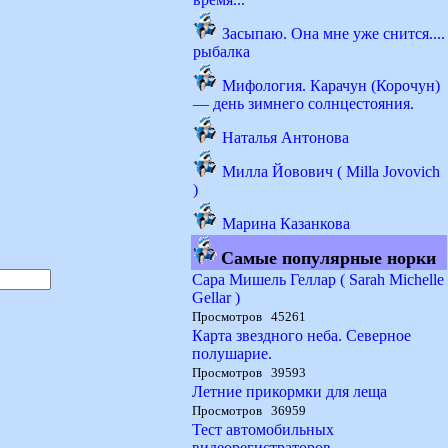
Засыпаю. Она мне уже снится....
рыбалка
Мифология. Карачун (Корочун)
— день зимнего солнцестояния.
Наталья Антонова
Милла Йовович ( Milla Jovovich
)
Марина Казанкова
Самые популярные норки
Сара Мишель Геллар ( Sarah Michelle
Gellar )
Просмотров 45261
Карта звездного неба. Северное
полушарие.
Просмотров 39593
Летние прикормки для леща
Просмотров 36959
Тест автомобильных
видеорегистраторов