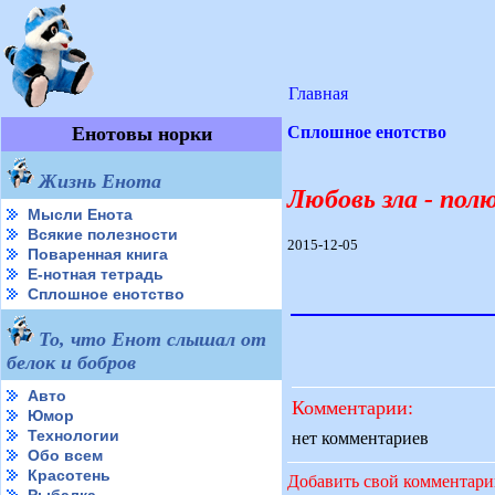
Главная
Енотовы норки
Сплошное енотство
Жизнь Енота
Любовь зла - пол
Мысли Енота
Всякие полезности
2015-12-05
Поваренная книга
Е-нотная тетрадь
Сплошное енотство
То, что Енот слышал от
белок и бобров
Авто
Комментарии:
Юмор
Технологии
нет комментариев
Обо всем
Красотень
Добавить свой комментар