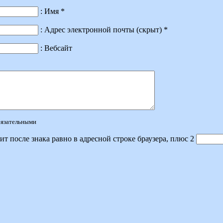
: Имя *
: Адрес электронной почты (скрыт) *
: Вебсайт
обязательными
ит после знака равно в адресной строке браузера, плюс 2