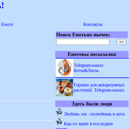
!
о Еноте
Контакты
Поиск Енотьих нычек:
Енотовы посылалки
Telegram-канал
Коты&Лисы.
Горшки для аквариумных
растений. Telegram-канал.
Здесь были люди
Любовь зла - полюбишь и кота
Как-то занят я последнее
время...