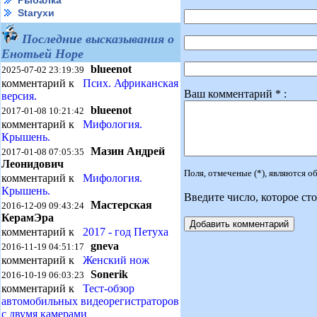
Рыбалка
Starухи
Последние высказывания о
Енотьей Норе
blueenot
2025-07-02 23:19:39
комментарий к
Псих. Африканская
Ваш комментарий * :
версия.
blueenot
2017-01-08 10:21:42
комментарий к
Мифология.
Крышень.
Мазин Андрей
2017-01-08 07:05:35
Леонидович
Поля, отмеченые (*), являются 
комментарий к
Мифология.
Крышень.
Введите число, которое сто
Мастерская
2016-12-09 09:43:24
КерамЭра
комментарий к
2017 - год Петуха
gneva
2016-11-19 04:51:17
комментарий к
Женский нож
Sonerik
2016-10-19 06:03:23
комментарий к
Тест-обзор
автомобильных видеорегистраторов
с двумя камерами