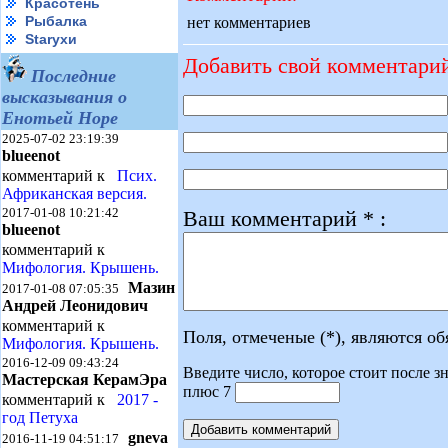
Красотень
Рыбалка
нет комментариев
Starухи
Добавить свой комментари
Последние
высказывания о
Енотьей Норе
2025-07-02 23:19:39
blueenot
комментарий к
Псих.
Африканская версия.
2017-01-08 10:21:42
Ваш комментарий * :
blueenot
комментарий к
Мифология. Крышень.
Мазин
2017-01-08 07:05:35
Андрей Леонидович
комментарий к
Поля, отмеченые (*), являются о
Мифология. Крышень.
2016-12-09 09:43:24
Введите число, которое стоит после зн
Мастерская КерамЭра
плюс 7
комментарий к
2017 -
год Петуха
gneva
2016-11-19 04:51:17