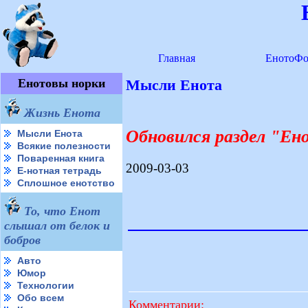
Главная
ЕнотоФо
Енотовы норки
Мысли Енота
Жизнь Енота
Обновился раздел "Е
Мысли Енота
Всякие полезности
Поваренная книга
2009-03-03
Е-нотная тетрадь
Сплошное енотство
То, что Енот
слышал от белок и
бобров
Авто
Юмор
Технологии
Обо всем
Комментарии: