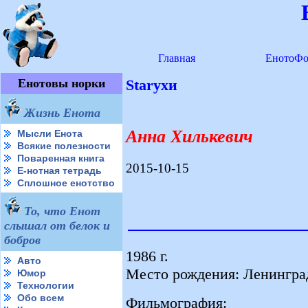
Главная
ЕнотоФо
Енотовы норки
Starухи
Жизнь Енота
Анна Хилькевич
Мысли Енота
Всякие полезности
Поваренная книга
2015-10-15
Е-нотная тетрадь
Сплошное енотство
То, что Енот
слышал от белок и
бобров
1986 г.
Авто
Место рождения: Ленингра
Юмор
Технологии
Обо всем
Фильмография: