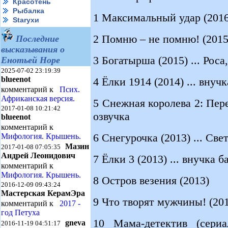
Красотень
Рыбалка
1 Максимальный удар (2016)
Starухи
2 Помню – не помню! (2015
Последние
высказывания о
3 Богатырша (2015) ... Роса
Енотьей Норе
2025-07-02 23:19:39
blueenot
4 Ёлки 1914 (2014) ... вну
комментарий к
Псих.
Африканская версия.
5 Снежная королева 2: Пере
2017-01-08 10:21:42
озвучка
blueenot
комментарий к
6 Снегурочка (2013) ... Све
Мифология. Крышень.
Мазин
2017-01-08 07:05:35
Андрей Леонидович
7 Ёлки 3 (2013) ... внучка 
комментарий к
Мифология. Крышень.
8 Остров везения (2013)
2016-12-09 09:43:24
Мастерская КерамЭра
9 Что творят мужчины! (2013
комментарий к
2017 -
год Петуха
10 Мама-детектив (сериа
gneva
2016-11-19 04:51:17