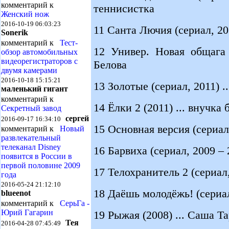
комментарий к
теннисистка
Женский нож
2016-10-19 06:03:23
11 Санта Лючия (сериал, 20
Sonerik
комментарий к
Тест-
12 Универ. Новая общага 
обзор автомобильных
видеорегистраторов с
Белова
двумя камерами
2016-10-18 15:15:21
13 Золотые (сериал, 2011) .
маленький гигант
комментарий к
14 Ёлки 2 (2011) ... внучка
Секретный завод
сергей
2016-09-17 16:34:10
15 Основная версия (сериал
комментарий к
Новый
развлекательный
телеканал Disney
16 Барвиха (сериал, 2009 – 
появится в России в
первой половине 2009
17 Телохранитель 2 (сериал,
года
2016-05-24 21:12:10
18 Даёшь молодёжь! (сериал
blueenot
комментарий к
СерьГа -
Юрий Гагарин
19 Рыжая (2008) ... Саша Т
Тея
2016-04-28 07:45:49