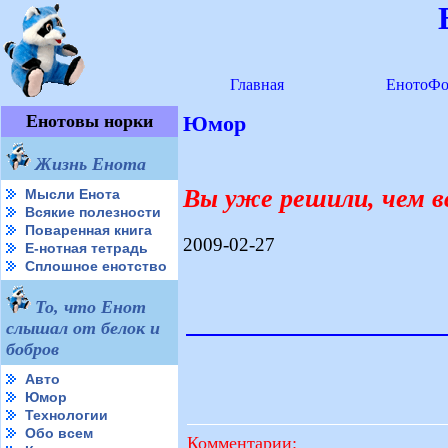
Главная
ЕнотоФо
Енотовы норки
Юмор
Жизнь Енота
Вы уже решили, чем 
Мысли Енота
Всякие полезности
Поваренная книга
2009-02-27
Е-нотная тетрадь
Сплошное енотство
То, что Енот
слышал от белок и
бобров
Авто
Юмор
Технологии
Обо всем
Комментарии: