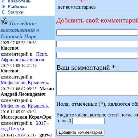
Красотень
Рыбалка
нет комментариев
Starухи
Добавить свой комментари
Последние
высказывания о
Енотьей Норе
2025-07-02 23:19:39
blueenot
комментарий к
Псих.
Африканская версия.
2017-01-08 10:21:42
Ваш комментарий * :
blueenot
комментарий к
Мифология. Крышень.
Мазин
2017-01-08 07:05:35
Андрей Леонидович
комментарий к
Поля, отмеченые (*), являются о
Мифология. Крышень.
2016-12-09 09:43:24
Введите число, которое стоит после зн
Мастерская КерамЭра
плюс 0
комментарий к
2017 -
год Петуха
gneva
2016-11-19 04:51:17