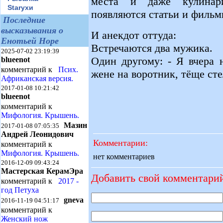
места и даже кулинари
Starухи
появляются статьи и фильм
Последние
высказывания о
И анекдот оттуда:
Енотьей Норе
Встречаются два мужика.
2025-07-02 23:19:39
Один другому: - Я вчера 
blueenot
комментарий к
Псих.
жене на воротник, тёще сте
Африканская версия.
2017-01-08 10:21:42
blueenot
комментарий к
Мифология. Крышень.
Мазин
2017-01-08 07:05:35
Андрей Леонидович
Комментарии:
комментарий к
Мифология. Крышень.
нет комментариев
2016-12-09 09:43:24
Мастерская КерамЭра
Добавить свой комментари
комментарий к
2017 -
год Петуха
gneva
2016-11-19 04:51:17
комментарий к
Женский нож