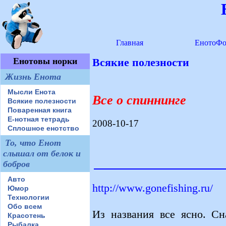
Главная
ЕнотоФо
Енотовы норки
Всякие полезности
Жизнь Енота
Мысли Енота
Все о спиннинге
Всякие полезности
Поваренная книга
Е-нотная тетрадь
2008-10-17
Сплошное енотство
То, что Енот
слышал от белок и
бобров
Авто
http://www.gonefishing.ru/
Юмор
Технологии
Обо всем
Из названия все ясно. Сн
Красотень
Рыбалка