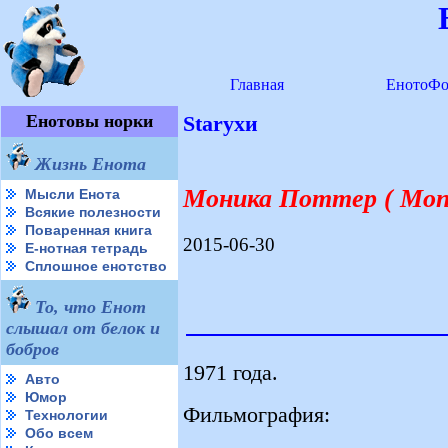
Главная
ЕнотоФо
Енотовы норки
Starухи
Жизнь Енота
Моника Поттер ( Monic
Мысли Енота
Всякие полезности
Поваренная книга
2015-06-30
Е-нотная тетрадь
Сплошное енотство
То, что Енот
слышал от белок и
бобров
1971 года.
Авто
Юмор
Фильмография:
Технологии
Обо всем