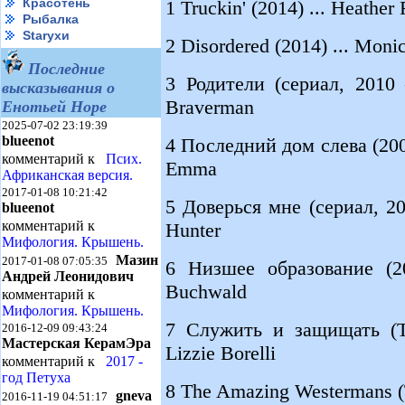
Красотень
1 Truckin' (2014) ... Heathe
Рыбалка
Starухи
2 Disordered (2014) ... Mon
Последние
3 Родители (сериал, 2010 –
высказывания о
Braverman
Енотьей Норе
2025-07-02 23:19:39
blueenot
4 Последний дом слева (2009
комментарий к
Псих.
Emma
Африканская версия.
2017-01-08 10:21:42
5 Доверься мне (сериал, 200
blueenot
комментарий к
Hunter
Мифология. Крышень.
Мазин
2017-01-08 07:05:35
6 Низшее образование (20
Андрей Леонидович
Buchwald
комментарий к
Мифология. Крышень.
7 Служить и защищать (ТВ
2016-12-09 09:43:24
Мастерская КерамЭра
Lizzie Borelli
комментарий к
2017 -
год Петуха
8 The Amazing Westermans (
gneva
2016-11-19 04:51:17