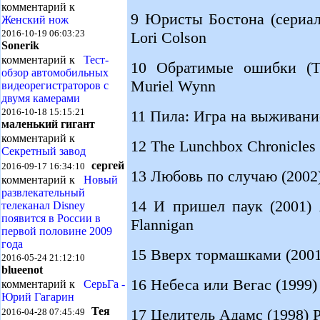
комментарий к
9 Юристы Бостона (сериал,
Женский нож
2016-10-19 06:03:23
Lori Colson
Sonerik
комментарий к
Тест-
10 Обратимые ошибки (ТВ,
обзор автомобильных
Muriel Wynn
видеорегистраторов с
двумя камерами
2016-10-18 15:15:21
11 Пила: Игра на выживание
маленький гигант
комментарий к
12 The Lunchbox Chronicles (
Секретный завод
сергей
2016-09-17 16:34:10
13 Любовь по случаю (2002) 
комментарий к
Новый
развлекательный
14 И пришел паук (2001) A
телеканал Disney
появится в России в
Flannigan
первой половине 2009
года
15 Вверх тормашками (2001)
2016-05-24 21:12:10
blueenot
16 Небеса или Вегас (1999) H
комментарий к
СерьГа -
Юрий Гагарин
Тея
17 Целитель Адамс (1998) Pa
2016-04-28 07:45:49