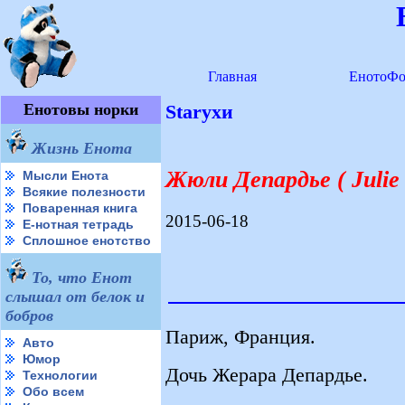
Главная
ЕнотоФо
Енотовы норки
Starухи
Жизнь Енота
Жюли Депардье ( Julie 
Мысли Енота
Всякие полезности
Поваренная книга
2015-06-18
Е-нотная тетрадь
Сплошное енотство
То, что Енот
слышал от белок и
бобров
Париж, Франция.
Авто
Юмор
Дочь Жерара Депардье.
Технологии
Обо всем