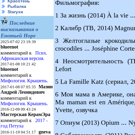
Красотень
Фильмография:
Рыбалка
Starухи
1 За жизнь (2014) À la vie ..
Последние
2 Калибр (ТВ, 2014) Magnum 
высказывания о
Енотьей Норе
3 Желтоглазые крокодилы
2025-07-02 23:19:39
blueenot
crocodiles ... Joséphine Corte
комментарий к
Псих.
Африканская версия.
4 Неосмотрительность (ТВ,
2017-01-08 10:21:42
Lefort
blueenot
комментарий к
5 La Famille Katz (сериал, 2
Мифология. Крышень.
Мазин
2017-01-08 07:05:35
Андрей Леонидович
6 Моя мама в Америке, он
комментарий к
Ma maman est en Amérique, e
Мифология. Крышень.
Yvette, озвучка
2016-12-09 09:43:24
Мастерская КерамЭра
комментарий к
2017 -
7 Опиум (2013) Opium ... N
год Петуха
gneva
2016-11-19 04:51:17