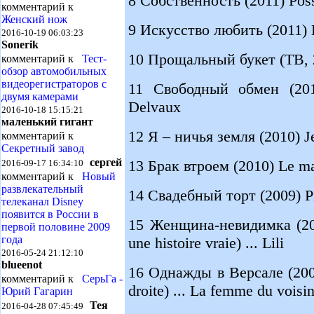
8 Собственность (2011) Poss
комментарий к
Женский нож
9 Искусство любить (2011) L'a
2016-10-19 06:03:23
Sonerik
10 Прощальный букет (ТВ, 20
комментарий к
Тест-
обзор автомобильных
видеорегистраторов с
11 Свободный обмен (2010
двумя камерами
Delvaux
2016-10-18 15:15:21
маленький гигант
12 Я – ничья земля (2010) Je 
комментарий к
Секретный завод
сергей
13 Брак втроем (2010) Le mari
2016-09-17 16:34:10
комментарий к
Новый
развлекательный
14 Свадебный торт (2009) Pi
телеканал Disney
появится в России в
15 Женщина-невидимка (200
первой половине 2009
года
une histoire vraie) ... Lili
2016-05-24 21:12:10
blueenot
16 Однажды в Версале (2009)
комментарий к
СерьГа -
droite) ... La femme du voisi
Юрий Гагарин
Тея
2016-04-28 07:45:49