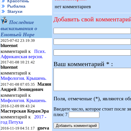
Красотень
Рыбалка
нет комментариев
Starухи
Добавить свой комментари
Последние
высказывания о
Енотьей Норе
2025-07-02 23:19:39
blueenot
комментарий к
Псих.
Африканская версия.
2017-01-08 10:21:42
Ваш комментарий * :
blueenot
комментарий к
Мифология. Крышень.
Мазин
2017-01-08 07:05:35
Андрей Леонидович
комментарий к
Поля, отмеченые (*), являются о
Мифология. Крышень.
2016-12-09 09:43:24
Введите число, которое стоит после зн
Мастерская КерамЭра
плюс 7
комментарий к
2017 -
год Петуха
gneva
2016-11-19 04:51:17