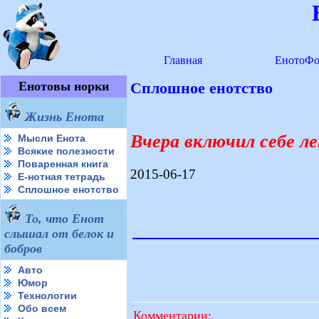
Главная
ЕнотоФо
Енотовы норки
Сплошное енотство
Жизнь Енота
Вчера включил себе ле
Мысли Енота
Всякие полезности
Поваренная книга
2015-06-17
Е-нотная тетрадь
Сплошное енотство
То, что Енот
слышал от белок и
бобров
Авто
Юмор
Технологии
Обо всем
Комментарии: