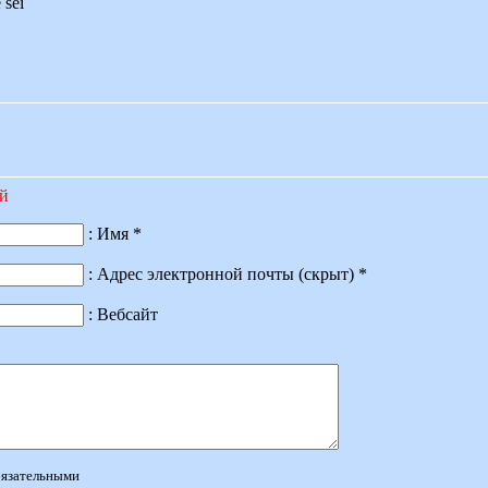
 sei
ий
: Имя *
: Адрес электронной почты (скрыт) *
: Вебсайт
обязательными