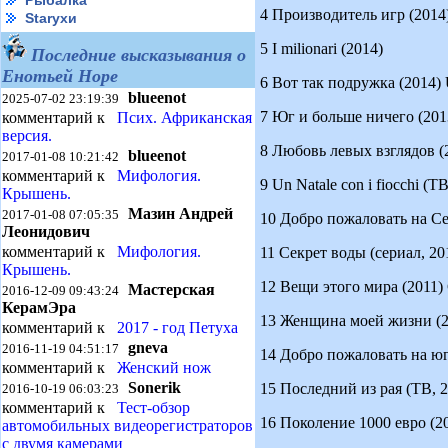
Рыбалка
4 Производитель игр (2014)
Starухи
5 I milionari (2014)
Последние высказывания о
Енотьей Норе
6 Вот так подружка (2014) U
blueenot
2025-07-02 23:19:39
7 Юг и больше ничего (2013) 
комментарий к
Псих. Африканская
версия.
8 Любовь левых взглядов (201
blueenot
2017-01-08 10:21:42
комментарий к
Мифология.
9 Un Natale con i fiocchi (ТВ
Крышень.
Мазин Андрей
2017-01-08 07:05:35
10 Добро пожаловать на Севе
Леонидович
комментарий к
Мифология.
11 Секрет воды (сериал, 2011
Крышень.
12 Вещи этого мира (2011) Co
Мастерская
2016-12-09 09:43:24
КерамЭра
13 Женщина моей жизни (2010
комментарий к
2017 - год Петуха
gneva
2016-11-19 04:51:17
14 Добро пожаловать на юг (
комментарий к
Женский нож
Sonerik
15 Последний из рая (ТВ, 2010
2016-10-19 06:03:23
комментарий к
Тест-обзор
16 Поколение 1000 евро (2009
автомобильных видеорегистраторов
с двумя камерами