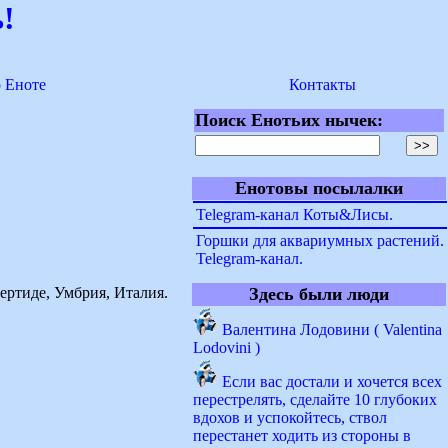
!
о Еноте
Контакты
Поиск Енотьих нычек:
Енотовы посылалки
Telegram-канал Коты&Лисы.
Горшки для аквариумных растений.
Telegram-канал.
бертиде, Умбрия, Италия.
Здесь были люди
Валентина Лодовини ( Valentina
Lodovini )
Если вас достали и хочется всех
перестрелять, сделайте 10 глубоких
вдохов и успокойтесь, ствол
перестанет ходить из стороны в