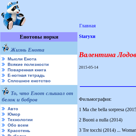
Главная
Енотовы норки
Starухи
Жизнь Енота
Валентина Лодовин
Мысли Енота
Всякие полезности
2015-05-14
Поваренная книга
Е-нотная тетрадь
Сплошное енотство
То, что Енот слышал от
Фильмография:
белок и бобров
Авто
1 Ma che bella sorpresa (201
Юмор
2 Buoni a nulla (2014)
Технологии
Обо всем
3 Tre tocchi (2014) ... Woman
Красотень