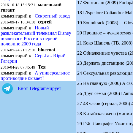
17 Фортапаш (2009) Fortapàs
маленький
2016-10-18 15:15:21
гигант
18 L'ispettore Coliandro: Mai
комментарий к
Секретный завод
сергей
2016-09-17 16:34:10
19 Soundtrack (2008) ... Gio
комментарий к
Новый
20 Прошлое – чужая земля (200
развлекательный телеканал Disney
появится в России в первой
21 Коко Шанель (ТВ, 2008) 
половине 2009 года
blueenot
2016-05-24 21:12:10
22 Обнаженные чувства (200
комментарий к
СерьГа - Юрий
Гагарин
23 Держать дистанцию (2007)
Тея
2016-04-28 07:45:49
комментарий к
А универсальное
24 Сексуальная революция (2
противоядие бывает?
25 На главную (2006) A casa 
Енот Telegramмирует
26 Друг семьи (2006) L'amico
27 48 часов (сериал, 2006) 4
28 Китайская жена (мини-сер
29 Г.Ф. Лавкрафт: Ужас внутри