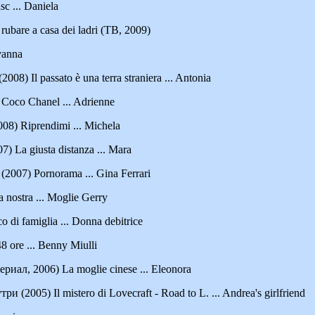
c ... Daniela
 rubare a casa dei ladri (ТВ, 2009)
vanna
8) Il passato è una terra straniera ... Antonia
Coco Chanel ... Adrienne
8) Riprendimi ... Michela
 La giusta distanza ... Mara
007) Pornorama ... Gina Ferrari
nostra ... Moglie Gerry
 di famiglia ... Donna debitrice
8 ore ... Benny Miulli
иал, 2006) La moglie cinese ... Eleonora
 (2005) Il mistero di Lovecraft - Road to L. ... Andrea's girlfriend