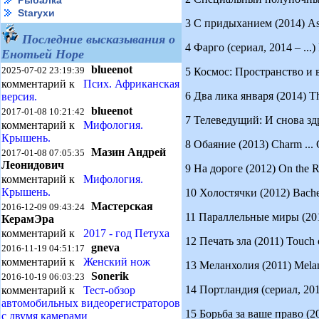
Рыбалка
Starухи
3 С придыханием (2014) Asp
Последние высказывания о
4 Фарго (сериал, 2014 – ...)
Енотьей Норе
blueenot
2025-07-02 23:19:39
5 Космос: Пространство и в
комментарий к
Псих. Африканская
6 Два лика января (2014) Th
версия.
blueenot
2017-01-08 10:21:42
7 Телеведущий: И снова здра
комментарий к
Мифология.
Крышень.
8 Обаяние (2013) Charm ... G
Мазин Андрей
2017-01-08 07:05:35
Леонидович
9 На дороге (2012) On the Ro
комментарий к
Мифология.
Крышень.
10 Холостячки (2012) Bachel
Мастерская
2016-12-09 09:43:24
11 Параллельные миры (201
КерамЭра
комментарий к
2017 - год Петуха
12 Печать зла (2011) Touch o
gneva
2016-11-19 04:51:17
комментарий к
Женский нож
13 Меланхолия (2011) Melanch
Sonerik
2016-10-19 06:03:23
14 Портландия (сериал, 2011 
комментарий к
Тест-обзор
автомобильных видеорегистраторов
15 Борьба за ваше право (201
с двумя камерами