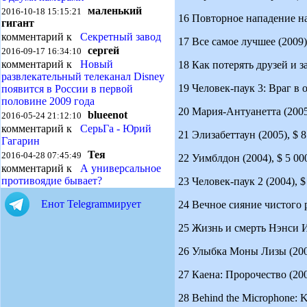
маленький
2016-10-18 15:15:21
16 Повторное нападение на 
гигант
комментарий к
Секретный завод
17 Все самое лучшее (2009) 
сергей
2016-09-17 16:34:10
комментарий к
Новый
18 Как потерять друзей и за
развлекательный телеканал Disney
19 Человек-паук 3: Враг в о
появится в России в первой
половине 2009 года
20 Мария-Антуанетта (2005), 
blueenot
2016-05-24 21:12:10
комментарий к
СерьГа - Юрий
21 Элизабеттаун (2005), $ 8 
Гагарин
Тея
2016-04-28 07:45:49
22 Уимблдон (2004), $ 5 000
комментарий к
А универсальное
противоядие бывает?
23 Человек-паук 2 (2004), $
Енот Telegramмирует
24 Вечное сияние чистого ра
25 Жизнь и смерть Нэнси Ит
26 Улыбка Моны Лизы (2003)
27 Каена: Пророчество (2003
28 Behind the Microphone: Ki