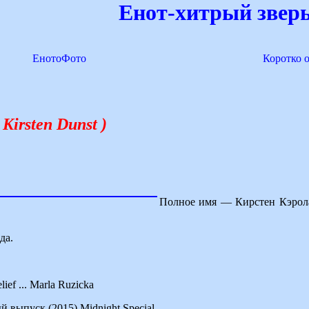
Енот-хитрый зверь
ЕнотоФото
Коротко 
Kirsten Dunst )
Полное имя — Кирстен Кэролай
да.
ef ... Marla Ruzicka
выпуск (2015) Midnight Special