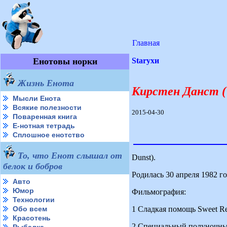
Главная
Енотовы норки
Starухи
Жизнь Енота
Кирстен Данст ( 
Мысли Енота
Всякие полезности
2015-04-30
Поваренная книга
Е-нотная тетрадь
Сплошное енотство
То, что Енот слышал от
Dunst).
белок и бобров
Родилась 30 апреля 1982 го
Авто
Юмор
Фильмография:
Технологии
1 Сладкая помощь Sweet Reli
Обо всем
Красотень
2 Специальный полуночный 