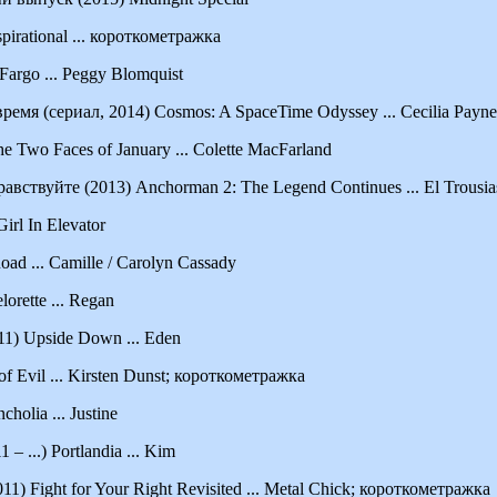
irational ... короткометражка
 Fargo ... Peggy Blomquist
ремя (сериал, 2014) Cosmos: A SpaceTime Odyssey ... Cecilia Payne
e Two Faces of January ... Colette MacFarland
вствуйте (2013) Anchorman 2: The Legend Continues ... El Trousia
irl In Elevator
ad ... Camille / Carolyn Cassady
orette ... Regan
1) Upside Down ... Eden
f Evil ... Kirsten Dunst; короткометражка
olia ... Justine
– ...) Portlandia ... Kim
1) Fight for Your Right Revisited ... Metal Chick; короткометражка