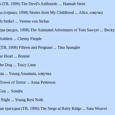
ТВ, 1999) The Devil's Arithmetic ... Hannah Stern
 (сериал, 1998) Stories from My Childhood ... Alice, озвучка
Strike! ... Verena von Stefan
 (видео, 1998) The Animated Adventures of Tom Sawyer ... Becky 
ldiers ... Christy Fimple
В, 1998) Fifteen and Pregnant ... Tina Spangler
e Heart ... Bonnie
he Dog ... Tracy Lime
a ... Young Anastasia, озвучка
ower of Terror ... Anna Petterson
un ... Sondra
Night ... Young Resi Noth
 трагедия (ТВ, 1996) The Siege at Ruby Ridge ... Sara Weaver