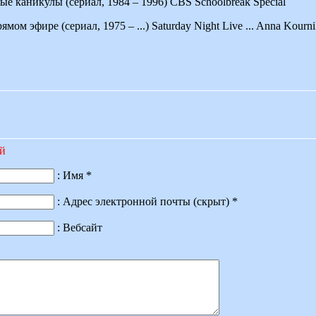
 каникулы (сериал, 1984 – 1996) CBS Schoolbreak Special
ом эфире (сериал, 1975 – ...) Saturday Night Live ... Anna Kourn
ий
: Имя *
: Адрес электронной почты (скрыт) *
: Вебсайт