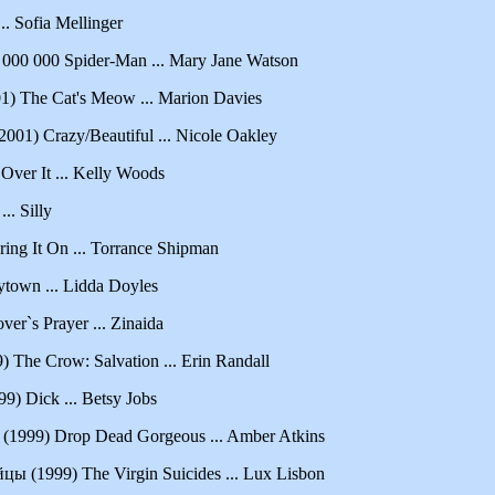
.. Sofia Mellinger
 000 000 Spider-Man ... Mary Jane Watson
1) The Cat's Meow ... Marion Davies
001) Crazy/Beautiful ... Nicole Oakley
ver It ... Kelly Woods
.. Silly
ing It On ... Torrance Shipman
town ... Lidda Doyles
er`s Prayer ... Zinaida
 The Crow: Salvation ... Erin Randall
) Dick ... Betsy Jobs
1999) Drop Dead Gorgeous ... Amber Atkins
 (1999) The Virgin Suicides ... Lux Lisbon