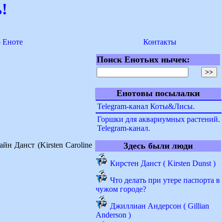
!
о Еноте
Контакты
Поиск Енотьих нычек:
Енотовы посылалки
Telegram-канал Коты&Лисы.
Горшки для аквариумных растений.
Telegram-канал.
н Данст (Kirsten Caroline
Здесь были люди
Кирстен Данст ( Kirsten Dunst )
Что делать при утере паспорта в
чужом городе?
Джиллиан Андерсон ( Gillian
Anderson )