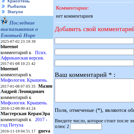
Красотень
Рыбалка
Комментарии:
Starухи
нет комментариев
Последние
Добавить свой комментари
высказывания о
Енотьей Норе
2025-07-02 23:19:39
blueenot
комментарий к
Псих.
Африканская версия.
2017-01-08 10:21:42
blueenot
Ваш комментарий * :
комментарий к
Мифология. Крышень.
Мазин
2017-01-08 07:05:35
Андрей Леонидович
комментарий к
Мифология. Крышень.
2016-12-09 09:43:24
Поля, отмеченые (*), являются о
Мастерская КерамЭра
комментарий к
2017 -
Введите число, которое стоит после зн
год Петуха
плюс 2
gneva
2016-11-19 04:51:17