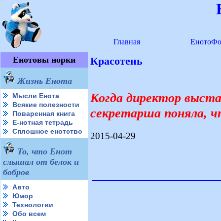
Главная
ЕнотоФо
Енотовы норки
Красотень
Жизнь Енота
Когда директор выста
Мысли Енота
Всякие полезности
секретарша поняла, ч
Поваренная книга
Е-нотная тетрадь
Сплошное енотство
2015-04-29
То, что Енот
слышал от белок и
бобров
Авто
Юмор
Технологии
Обо всем