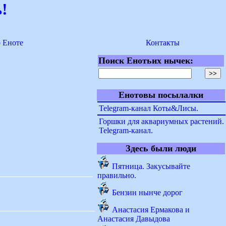
!
о Еноте
Контакты
Поиск Енотьих нычек:
Енотовы посылалки
Telegram-канал Коты&Лисы.
Горшки для аквариумных растений.
Telegram-канал.
Здесь были люди
Пятница. Закусывайте
правильно.
Бензин нынче дорог
Анастасия Ермакова и
Анастасия Давыдова