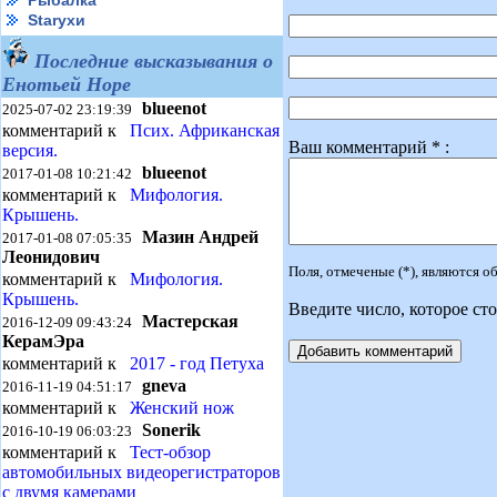
Рыбалка
Starухи
Последние высказывания о
Енотьей Норе
blueenot
2025-07-02 23:19:39
комментарий к
Псих. Африканская
Ваш комментарий * :
версия.
blueenot
2017-01-08 10:21:42
комментарий к
Мифология.
Крышень.
Мазин Андрей
2017-01-08 07:05:35
Леонидович
Поля, отмеченые (*), являются 
комментарий к
Мифология.
Крышень.
Введите число, которое сто
Мастерская
2016-12-09 09:43:24
КерамЭра
комментарий к
2017 - год Петуха
gneva
2016-11-19 04:51:17
комментарий к
Женский нож
Sonerik
2016-10-19 06:03:23
комментарий к
Тест-обзор
автомобильных видеорегистраторов
с двумя камерами