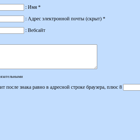
: Имя *
: Адрес электронной почты (скрыт) *
: Вебсайт
обязательными
ит после знака равно в адресной строке браузера, плюс 8