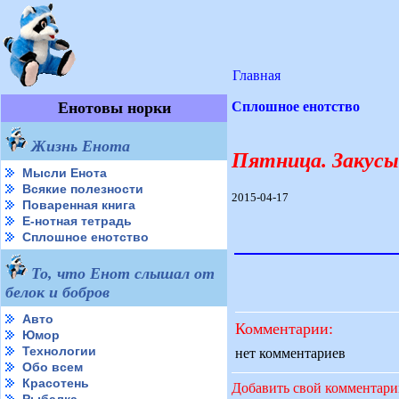
Главная
Енотовы норки
Сплошное енотство
Жизнь Енота
Пятница. Закусы
Мысли Енота
Всякие полезности
2015-04-17
Поваренная книга
Е-нотная тетрадь
Сплошное енотство
То, что Енот слышал от
белок и бобров
Авто
Комментарии:
Юмор
Технологии
нет комментариев
Обо всем
Красотень
Добавить свой комментар