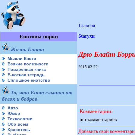
Главная
Енотовы норки
Starухи
Жизнь Енота
Дрю Блайт Бэррим
Мысли Енота
Всякие полезности
2015-02-22
Поваренная книга
Е-нотная тетрадь
Сплошное енотство
То, что Енот слышал от
белок и бобров
Авто
Комментарии:
Юмор
Технологии
нет комментариев
Обо всем
Красотень
Добавить свой комментар