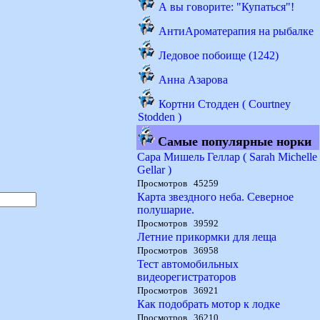
А вы говорите: "Купаться"!
АнтиАроматерапия на рыбалке
Ледовое побоище (1242)
Анна Азарова
Кортни Стодден ( Courtney
Stodden )
Самые популярные норки
Сара Мишель Геллар ( Sarah Michelle
Gellar )
Просмотров 45259
Карта звездного неба. Северное
полушарие.
Просмотров 39592
Летние прикормки для леща
Просмотров 36958
Тест автомобильных
видеорегистраторов
Просмотров 36921
Как подобрать мотор к лодке
Просмотров 36210