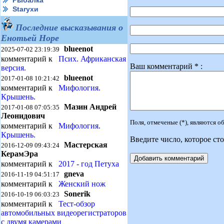
Рыбалка
Starухи
Последние высказывания о
Енотьей Норе
blueenot
2025-07-02 23:19:39
комментарий к
Псих. Африканская
Ваш комментарий * :
версия.
blueenot
2017-01-08 10:21:42
комментарий к
Мифология.
Крышень.
Мазин Андрей
2017-01-08 07:05:35
Леонидович
Поля, отмеченые (*), являются 
комментарий к
Мифология.
Крышень.
Введите число, которое сто
Мастерская
2016-12-09 09:43:24
КерамЭра
комментарий к
2017 - год Петуха
gneva
2016-11-19 04:51:17
комментарий к
Женский нож
Sonerik
2016-10-19 06:03:23
комментарий к
Тест-обзор
автомобильных видеорегистраторов
с двумя камерами