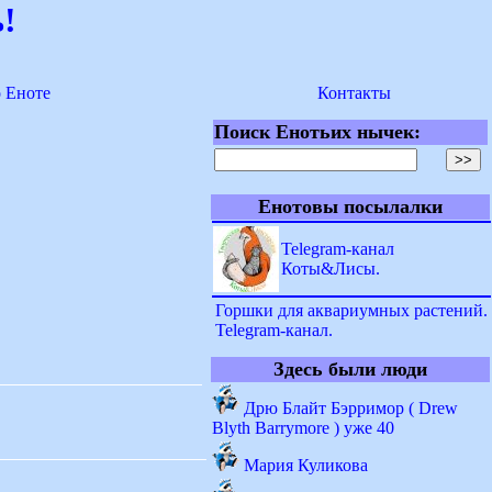
!
о Еноте
Контакты
Поиск Енотьих нычек:
Енотовы посылалки
Telegram-канал
Коты&Лисы.
Горшки для аквариумных растений.
Telegram-канал.
Здесь были люди
Дрю Блайт Бэрримор ( Drew
Blyth Barrymore ) уже 40
Мария Куликова