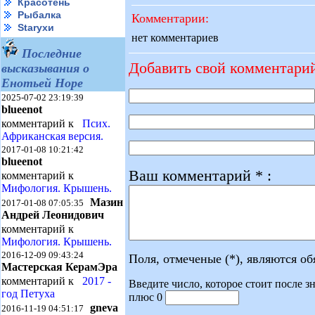
Красотень
Рыбалка
Комментарии:
Starухи
нет комментариев
Последние
Добавить свой комментари
высказывания о
Енотьей Норе
2025-07-02 23:19:39
blueenot
комментарий к
Псих.
Африканская версия.
2017-01-08 10:21:42
blueenot
Ваш комментарий * :
комментарий к
Мифология. Крышень.
Мазин
2017-01-08 07:05:35
Андрей Леонидович
комментарий к
Мифология. Крышень.
2016-12-09 09:43:24
Поля, отмеченые (*), являются о
Мастерская КерамЭра
комментарий к
2017 -
Введите число, которое стоит после зн
год Петуха
плюс 0
gneva
2016-11-19 04:51:17