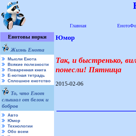
Главная
ЕнотоФо
Енотовы норки
Юмор
Жизнь Енота
Так, и быстренько, ви
Мысли Енота
Всякие полезности
понесли! Пятница
Поваренная книга
Е-нотная тетрадь
Сплошное енотство
2015-02-06
То, что Енот
слышал от белок и
бобров
Авто
Юмор
Технологии
Обо всем