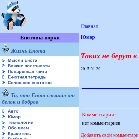
Главная
Енотовы норки
Юмор
Жизнь Енота
Таких не берут 
Мысли Енота
Всякие полезности
2015-01-29
Поваренная книга
Е-нотная тетрадь
Сплошное енотство
То, что Енот слышал от
белок и бобров
Авто
Комментарии:
Юмор
Технологии
нет комментариев
Обо всем
Красотень
Добавить свой комментар