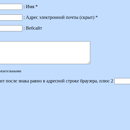
: Имя *
: Адрес электронной почты (скрыт) *
: Вебсайт
обязательными
ит после знака равно в адресной строке браузера, плюс 2