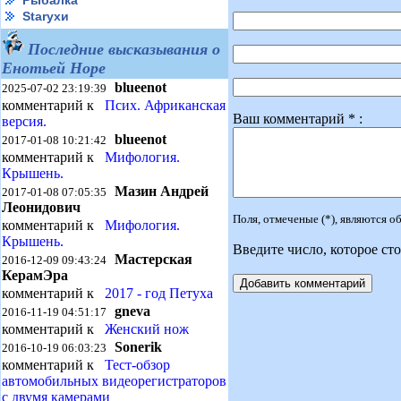
Рыбалка
Starухи
Последние высказывания о
Енотьей Норе
blueenot
2025-07-02 23:19:39
комментарий к
Псих. Африканская
Ваш комментарий * :
версия.
blueenot
2017-01-08 10:21:42
комментарий к
Мифология.
Крышень.
Мазин Андрей
2017-01-08 07:05:35
Леонидович
Поля, отмеченые (*), являются 
комментарий к
Мифология.
Крышень.
Введите число, которое сто
Мастерская
2016-12-09 09:43:24
КерамЭра
комментарий к
2017 - год Петуха
gneva
2016-11-19 04:51:17
комментарий к
Женский нож
Sonerik
2016-10-19 06:03:23
комментарий к
Тест-обзор
автомобильных видеорегистраторов
с двумя камерами