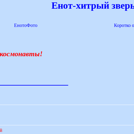
Енот-хитрый зверь
ЕнотоФото
Коротко 
в космонавты!
ий