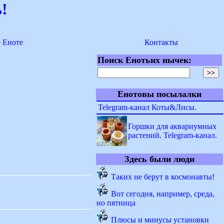
!
о Еноте
Контакты
Поиск Енотьих нычек:
Енотовы посылалки
Telegram-канал Коты&Лисы.
Горшки для аквариумных
растений. Telegram-канал.
Здесь были люди
Таких не берут в космонавты!
Вот сегодня, например, среда,
но пятница
Плюсы и минусы установки