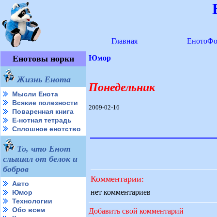
Главная
ЕнотоФо
Енотовы норки
Юмор
Жизнь Енота
Понедельник
Мысли Енота
Всякие полезности
2009-02-16
Поваренная книга
Е-нотная тетрадь
Сплошное енотство
То, что Енот
слышал от белок и
бобров
Комментарии:
Авто
нет комментариев
Юмор
Технологии
Обо всем
Добавить свой комментарий