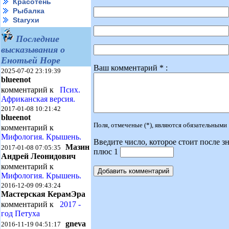
Красотень
Рыбалка
Starухи
Последние
высказывания о
Енотьей Норе
Ваш комментарий * :
2025-07-02 23:19:39
blueenot
комментарий к
Псих.
Африканская версия.
2017-01-08 10:21:42
blueenot
Поля, отмеченые (*), являются обязательными
комментарий к
Мифология. Крышень.
Введите число, которое стоит после зн
Мазин
2017-01-08 07:05:35
плюс 1
Андрей Леонидович
комментарий к
Мифология. Крышень.
2016-12-09 09:43:24
Мастерская КерамЭра
комментарий к
2017 -
год Петуха
gneva
2016-11-19 04:51:17