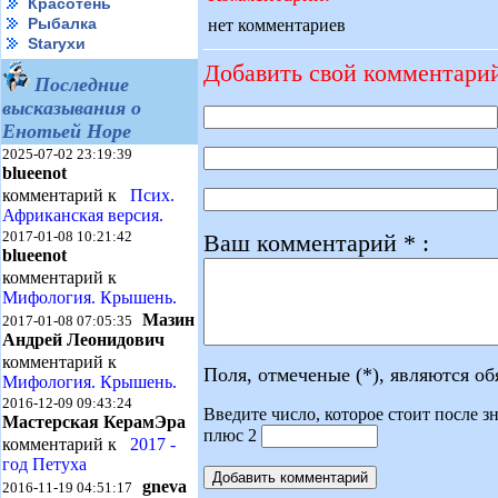
Красотень
Рыбалка
нет комментариев
Starухи
Добавить свой комментари
Последние
высказывания о
Енотьей Норе
2025-07-02 23:19:39
blueenot
комментарий к
Псих.
Африканская версия.
2017-01-08 10:21:42
Ваш комментарий * :
blueenot
комментарий к
Мифология. Крышень.
Мазин
2017-01-08 07:05:35
Андрей Леонидович
комментарий к
Поля, отмеченые (*), являются о
Мифология. Крышень.
2016-12-09 09:43:24
Введите число, которое стоит после зн
Мастерская КерамЭра
плюс 2
комментарий к
2017 -
год Петуха
gneva
2016-11-19 04:51:17