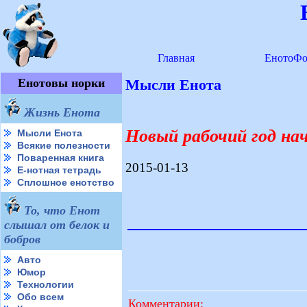
Главная
ЕнотоФо
Енотовы норки
Мысли Енота
Жизнь Енота
Новый рабочий год нач
Мысли Енота
Всякие полезности
Поваренная книга
2015-01-13
Е-нотная тетрадь
Сплошное енотство
То, что Енот
слышал от белок и
бобров
Авто
Юмор
Технологии
Обо всем
Комментарии: