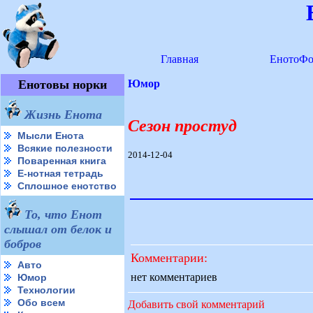
Главная
ЕнотоФо
Енотовы норки
Юмор
Жизнь Енота
Сезон простуд
Мысли Енота
Всякие полезности
2014-12-04
Поваренная книга
Е-нотная тетрадь
Сплошное енотство
То, что Енот
слышал от белок и
бобров
Комментарии:
Авто
нет комментариев
Юмор
Технологии
Обо всем
Добавить свой комментарий