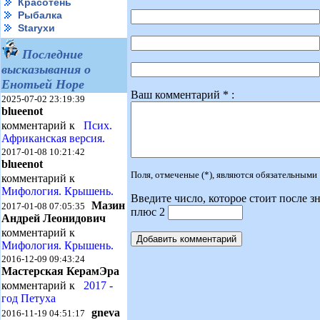
Красотень
Рыбалка
Starухи
Последние
высказывания о
Енотьей Норе
Ваш комментарий * :
2025-07-02 23:19:39
blueenot
комментарий к
Псих.
Африканская версия.
2017-01-08 10:21:42
blueenot
Поля, отмеченые (*), являются обязательными
комментарий к
Мифология. Крышень.
Введите число, которое стоит после зн
Мазин
2017-01-08 07:05:35
плюс 2
Андрей Леонидович
комментарий к
Мифология. Крышень.
2016-12-09 09:43:24
Мастерская КерамЭра
комментарий к
2017 -
год Петуха
gneva
2016-11-19 04:51:17